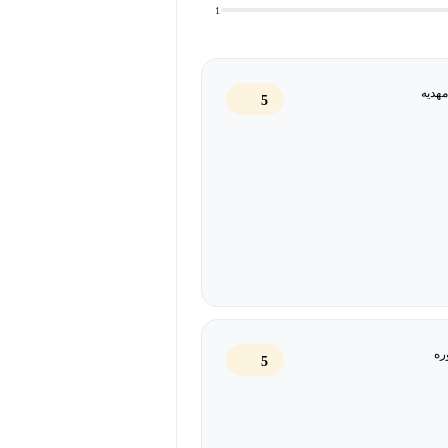
1
هدیه
5
ره
5