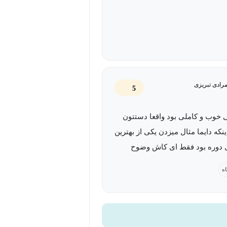
رادی تبریزی
5
 خوب و کاملی بود واقعا دستتون
ینکه دایما مثال میزدن یکی از بهترین
دوره بود فقط ای کاش وضوح
مورد توجه قرار میگرفت یا مثلا خود
اه
 اسلایدهای هر قسمتو قرار میداد
مواقع خوندن اسلاید ها واقعا غیر
شد