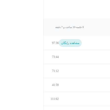
8 جلسه
10 ساعت و 7 دقیقه
مشاهده رایگان
97:36
73:44
71:12
41:59
111:02