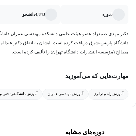
عموم علاقه‌مندان: اگر شما فردی هستید که به زمینه ترابری علاقه‌من
3
دوره
4,843
دانشجو
این زمینه افزایش دهید، این دوره می‌تواند برای شما مناسب باشد. این
مفاهیم پایه و اصول مهندسی ترابری را درک کنید و بیشتر در مورد ع
دکتر مهدی صمدزاد عضو هیئت علمی دانشکده مهندسی عمران دانشگاه
بدانید.
دانشگاه پاریس-شرق دریافت کرده است. ایشان به اتفاق دکتر عبدالم
به طور کلی، این دوره آموزشی برای دانشجویان، فارغ‌التحصیلان، افراد
مصالح (مؤسسه انتشارات دانشگاه تهران) را تألیف کرده است.
ترابری با هر سطح دانشی قابل استفاده است
مهارت‌هایی که می‌آموزید
آموزش راه و ترابری
آموزش مهندسی عمران
آموزش دانشگاهی: فنی و
دوره‌های مشابه