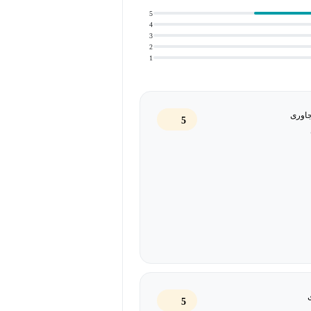
ل دوم، اصول نگارش توانمندی‌ها و
5
4
ی و دوره‌های آموزشی به منظور تکمیل
3
2
1
‌کند تا انگیزه و جهت‌گیری شغلی خود
تا افراد آماده تدوین رزومه‌ای حرفه‌ای
جاوری
5
، منسجم و متناسب با نیاز بازار کار
ن‌ها را در فرآیند استخدام افزایش
5