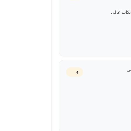
 نکات عالی
بی
4