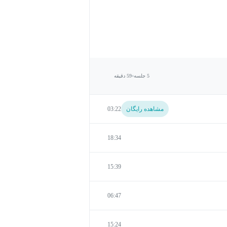
5 جلسه
59 دقیقه
مشاهده رایگان
03:22
18:34
15:39
06:47
15:24