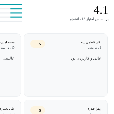
سوابق تحصیلی و شغلی به صورت جذاب و تاثیرگذار ارائه شوند. در فص
4.1
مهارت‌ها در رزومه مورد بررسی قرار می‌گیرد و سوابق علمی، پژوهش
رزومه بررسی می‌شوند.
بر اساس امتیاز 13 دانشجو
همچنین، بیان هدفمند علاقه‌مندی‌های شغلی به شرکت‌کنندگان کمک می
را به‌طور واضح نشان دهند و نکات پایانی در نگارش رزومه ارائه می‌شود 
نگار فاطمی پیام
محمد امین 
5
1 روز پیش
15 روز پیش
باشند. شرکت‌کنندگان پس از پایان دوره قادر خواهند بود رزومه‌ای جامع
طراحی کنند که فرصت‌های شغلی آن‌ها را تقویت کرده و اعتمادبه‌نفس آ
عالی و کاربردی بود
عالیییی
دهد.
زهرا حیدری
علی بختیاری
5
2 ماه پیش
2 ماه پیش