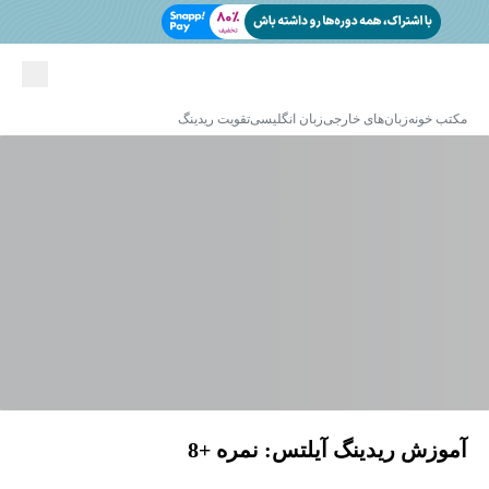
مکتب خونه
زبان‌های خارجی
زبان انگلیسی
تقویت ریدینگ
آموزش ریدینگ آیلتس: نمره +8