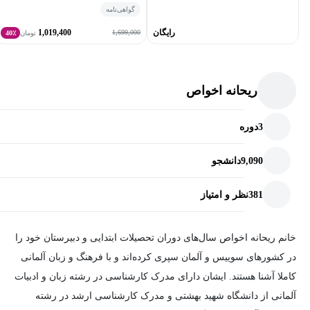
گواهی‌نامه
استاندارد و البته عمیق بهره­‌مند خواهند شد. تمایز دیگر این دوره آن
رایگان
1,019,400
است که تمرکز دوره بر بخش واژگان و گرامر است. در برخی موارد از
1,699,000
تومان
40٪
تمرین‌های شنیداری و خواندن متن نیز استفاده می­‌شود و طی آن گرامر
و کلمات مورد بررسی قرار می‌­گیرند.
ریحانه اخواص
3
دوره
9,090
دانشجو
381
نظر و امتیاز
خانم ریحانه اخواص سال‌های دوران تحصیلات ابتدایی و دبیرستان خود را
در کشورهای سوییس و آلمان سپری کرده‌اند و با فرهنگ و زبان آلمانی
کاملا آشنا هستند. ایشان دارای مدرک کارشناسی در رشته زبان و ادبیات
آلمانی از دانشگاه شهید بهشتی و مدرک کارشناسی ارشد در رشته