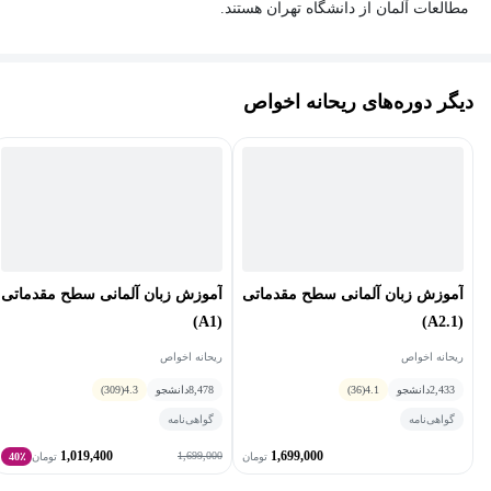
مطالعات آلمان از دانشگاه تهران هستند.
خانم اخواص بعد از بازگشت به ایران، به مطالعه زبان آلمانی به شکلی
علمی و آکادمیک در موسسه‌های او کا اف و انستیتو گوته تا بالاترین
دیگر دوره‌های ریحانه اخواص
سطح پرداختند. وی بعد از ورود به دانشگاه، همزمان با تحصیل، تدریس
زبان آلمانی را در کلاس‌های آموزش زبان دانشگاه علامه طباطبایی آغاز
کرد و در طول این مسیر تجربه‌های گرانبهایی در شیوه تدریس زبان
آلمانی کسب کرد. در نتیجه‌ی دانش، تجربیات و شناخت ایشان از زبان و
فرهنگ آلمانی، دوره‌های آموزشی خانم اخواص دوره‌هایی بسیار غنی و
کاربردی برای فارسی زبانان است.
آموزش زبان آلمانی سطح مقدماتی
آموزش زبان آلمانی سطح مقدماتی
(A1)
(1.A2)
ریحانه اخواص
ریحانه اخواص
2,433
دانشجو
4.1
(36)
8,478
دانشجو
4.3
(309)
گواهی‌نامه
گواهی‌نامه
1,019,400
1,699,000
1,699,000
تومان
تومان
40٪