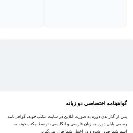
یک فرد Native ارتباط برقرار کنند.
دوره آموزش زبان آلمانی، سطح مقدماتی (A2) برای چه کسانی
مناسب است؟
مباحث این دوره با این پیش‌فرض به مخاطب ارائه می­‌شوند که
مخاطب سطحی بالاتر از سطح پایه دارد و نیاز به بیان مجدد مقدمات
مطرح شده در
کتابA1
وجود ندارد. به همین علت این دوره آموزشی
برای افرادی مناسب است که کتاب‌­های A 1.1 و A 1.2 را گذرانده باشند
و حالا تمایل به یادگیری سطوح بالاتری از زبان آلمانی را دارند.
گواهینامه اختصاصی دو زبانه
در انتهای دوره آموزش زبان آلمانی، سطح مقدماتی (A2)
شرکت‌کنندگان چه دستاوردی خواهند داشت؟
پس از گذراندن دوره به صورت آنلاین در سایت مکتب‌خونه، گواهی‌نامه
رسمی پایان دوره به زبان فارسی و انگلیسی، توسط مکتب‌خونه به
اصلی­‌ترین دستاورد این دوره برای مخاطبان توانایی برطرف کردن
اسم شما صادر شده و در اختیار شما قرار می‌گیرد.