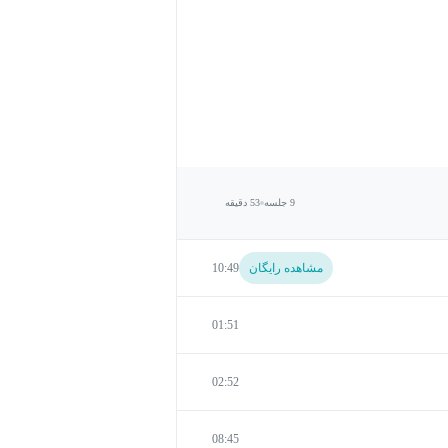
9 جلسه
53 دقیقه
مشاهده رایگان
10:49
01:51
02:52
08:45