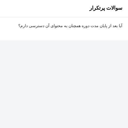
ویدیویی Riot Games را بر عهده دارد. علاوه بر این، او عضو هیئت علمی
سوالات پرتکرار
IANS، یک گروه تحقیقاتی امنیت سایبری مستقر در بوستون، و همچنین
عضو هیئت مشاوران رشد شرکت CyberSaint، فعال در حوزه مدیریت
امنیت، است. نیکول همچنین به عنوان استاد در دانشگاه کلارک آتلانتا
آیا بعد از پایان مدت دوره همچنان به محتوای آن دسترسی دارم؟
تدریس می‌کند.
بله. پس از پایان مدت دوره نیز به ویدئوها، تمرین‌ها، پروژه‌ها و سایر
محتوای آموزشی دوره دسترسی خواهید داشت؛ اما امکان تصحیح
تمرین‌ها توسط پشتیبان دوره و دریافت گواهی‌نامه برای شما وجود
نخواهد داشت.