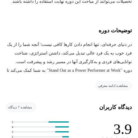
تحصیلات می‌توانند از مباحث این دوره نهایت استفاده را داشته باشند.
توضیحات دوره
در دنیای حرفه‌ای، تنها انجام دادن کارها کافی نیست؛ آنچه شما را از یک
فرد خوب به یک فرد عالی تبدیل می‌کند، داشتن استراتژی، شناخت
توانایی‌های فردی و به‌کارگیری آنها در مسیر رشد و پیشرفت است.
دوره "Stand Out as a Power Performer at Work" به شما کمک می‌کند تا
مفهوم واقعی عملکرد قدرتمند را درک کنید، از چارچوب‌های معمول
مشاهده ادامه معرفی
فراتر بروید و به یک فرد برجسته در محیط کار تبدیل شوید.
نیکول داو، با ارائه راهکارهای کاربردی، شما را در فرآیند شناخت نقاط
دیدگاه کاربران
مشاهده 7 دیدگاه
قوت، ایجاد هماهنگی میان شغل و اهداف شخصی، و بهبود عملکرد
فردی همراهی می‌کند. در این مسیر، یاد می‌گیرید که چگونه
5
3.9
4
اعتمادبه‌نفس خود را افزایش دهید، خود را به‌درستی به مدیران و
3
2