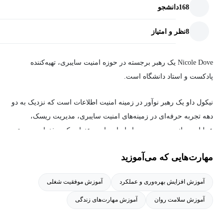
168
دانشجو
8
نظر و امتیاز
Nicole Dove یک رهبر برجسته در حوزه امنیت سایبری، تهیه‌کننده
پادکست و استاد دانشگاه است.
نیکول داو یک رهبر نوآور در زمینه امنیت اطلاعات است که نزدیک به دو
دهه تجربه حرفه‌ای در زمینه‌های امنیت سایبری، مدیریت ریسک،
عملیات جهانی و مدیریت روابط دارد. او به عنوان یک سخنران برجسته
در رویدادهای مرتبط با امنیت سایبری و تنوع سازمانی شناخته می‌شود
مهارت‌هایی که می‌آموزید
و سابقه فعالیت در نقش‌های مرتبط با مدیریت ریسک و امنیت اطلاعات
در شرکت‌های مطرحی مانند وارنرمدیا، ADP، تیک-تو اینتراکتیو، گلدمن
آموزش افزایش بهره‌وری و عملکرد
آموزش موفقیت شغلی
ساکس و پرایس‌واترهاوس‌کوپرز را در کارنامه دارد.
آموزش سلامت روان
آموزش مهارت‌های زندگی
نیکول در حال حاضر ریاست بخش امنیت سایبری در واحد بازی‌های