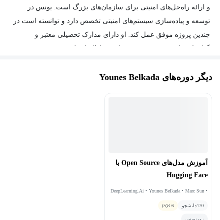
و ارائه راه‌حل‌های امنیتی برای سازمان‌های بزرگ است. یونس در
توسعه و پیاده‌سازی سیستم‌های امنیتی تخصص دارد و توانسته است در
چندین پروژه موفق عمل کند. او دارای مدارک تحصیلی معتبر و
گواهینامه‌های تخصصی در حوزه امنیت اطلاعات است.
دیگر دوره‌های Younes Belkada
آموزش مدل‌های Open Source با
Hugging Face
DeepLearning.Ai • Younes Belkada • Marc Sun •
Maria Khalusova
470
دانشجو
3.6
(5)
زیرنویس