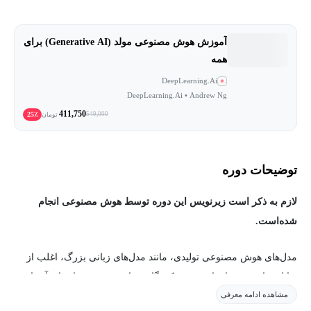
آموزش هوش مصنوعی مولد (Generative AI) برای
همه
DeepLearning.Ai
DeepLearning.Ai • Andrew Ng
411,750
25٪
549,000
تومان
توضیحات دوره
لازم به ذکر است زیرنویس این دوره توسط هوش مصنوعی انجام
شده‌است.
مدل‌های هوش مصنوعی تولیدی، مانند مدل‌های زبانی بزرگ، اغلب از
توانایی‌های سخت‌افزار مصرف‌کنندگان فراتر می‌روند و اجرای آن‌ها
مشاهده ادامه معرفی
هزینه‌بر است. فشرده‌سازی مدل‌ها از طریق روش‌هایی مانند