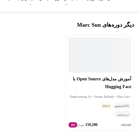
مهندسی مانند بهینه‌سازی، احتمالات، آمار، شبیه‌سازی، یادگیری ماشین
و مدل‌سازی بازارهای مالی و همچنین دوره‌های مرتبطی در زمینه
دیگر دوره‌های Marc Sun
تجارت مانند مشاوره عملیات و مدیریت عملیات خدمات را گذرانده
است.
آموزش مدل‌های Open Source با
Hugging Face
DeepLearning.Ai • Younes Belkada • Marc Sun •
Maria Khalusova
470
دانشجو
3.6
(5)
زیرنویس
159,200
199,000
تومان
20٪