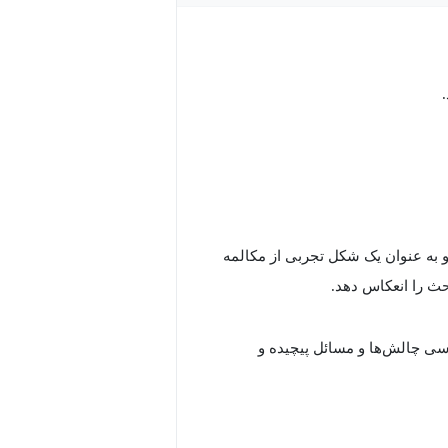
ری بیتسون (Bateson, 1972) معرفی شد و به عنوان یک شکل تجربی از مکالمه
ث را انعکاس دهد.
رسی چالش‌ها و مسائل پیچیده و
ن را فراهم می‌کند که دیدگاه‌ها و
های تفکر و رویکردهای جدید برای حل