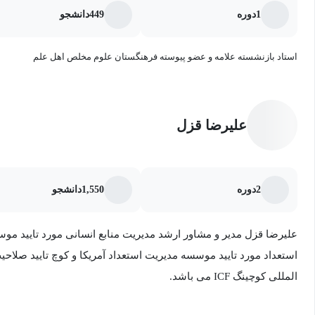
1
دوره
449
دانشجو
استاد بازنشسته علامه و عضو پیوسته فرهنگستان علوم مخلص اهل علم
علیرضا قزل
2
دوره
1,550
دانشجو
المللی کوچینگ ICF می باشد.
وی بیش از 12 سال تجربه به عنوان متخصص و مدیر ارشد منابع 