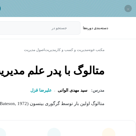
×
دسته‌بندی‌ دوره‌ها
جستجو در
مکتب خونه
مدیریت و کسب و کار
مدیریت
اصول مدیریت
متالوگ با پدر علم مدیری
مدرس:
سید مهدی الوانی
علیرضا قزل
متالوگ اولین بار توسط گرگوری بیتسون (Bateson, 1972) معرفی شد و به عنوان یک شکل تجربی از مکالمه...