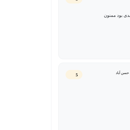
دی بود ممنون
حسن آباد
5