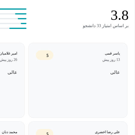
مورد نظر خود را در علم داده به دست آورید، بلکه در آن شکوفا شوید. 
3.8
تصمیمات شغلی آگاهانه‌تری بگیرید، شبکه‌سازی قوی‌تری ایجاد کنید و ا
پررونق حداکثر بهره را ببرید.
بر اساس امتیاز 33 دانشجو
شما خواهید آموخت که چگونه در دنیای علم داده، مانند یک کاشف گنج ب
چه موفق و چه ناموفق، فرصتی برای یادگیری و پیشرفت است و ترس
یاسر قمی
امیر غلامیان
5
13 روز پیش
26 روز پیش
داشت.
عالی
عالی
علی رضا اخضری
محمد دنان
5