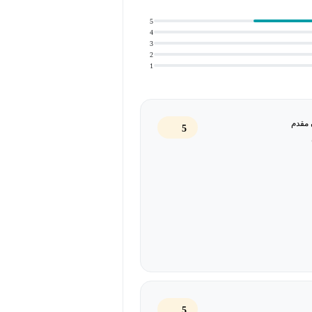
این دوره به شما کمک می‌کند تا
5
4
ز پتانسیل بلندمدت خود در این زمینه
3
2
1
اتجربه عمل کنید. جایی که هر پروژه،
 از شکست جایی در مسیر شما نخواهد
 مقدم
5
5