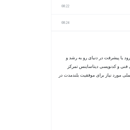
08:22
08:24
د یا پیشرفت در دنیای رو به رشد و
ای فنی و کدنویسی دیتاساینس تمرکز
ملی مورد نیاز برای موفقیت بلندمدت در
قش یک دانشمند داده در محیط‌های کاری
ت‌ها آماده شوید
 لازم مسلح خواهید شد تا نه تنها شغل