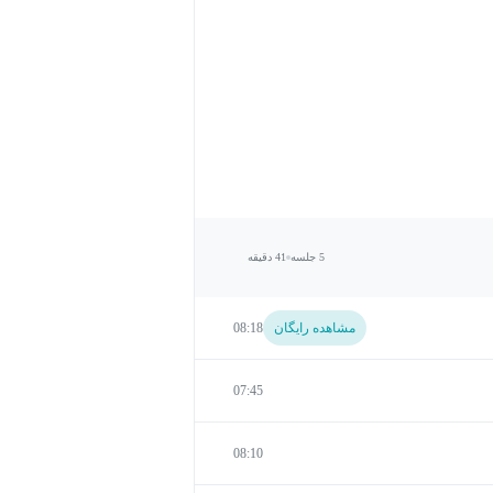
5 جلسه
41 دقیقه
مشاهده رایگان
08:18
07:45
08:10