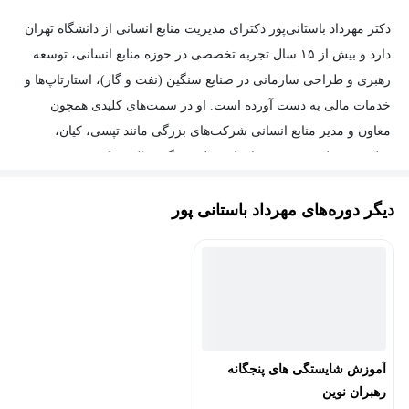
دکتر مهرداد باستانی‌پور دکترای مدیریت منابع انسانی از دانشگاه تهران
دارد و بیش از ۱۵ سال تجربه تخصصی در حوزه منابع انسانی، توسعه
رهبری و طراحی سازمانی در صنایع سنگین (نفت و گاز)، استارتاپ‌ها و
خدمات مالی به دست آورده است. او در سمت‌های کلیدی همچون
معاون و مدیر منابع انسانی شرکت‌های بزرگی مانند تپسی، کیان،
شلبرژه، دنیلی و چندین سازمان مطرح دیگر فعالیت داشته و موفق به
دریافت گواهینامه‌های بین‌المللی SPHRi و PHRi شده است. دکتر
دیگر دوره‌های مهرداد باستانی پور
باستانی‌پور هم‌اکنون به‌عنوان هم‌بنیان‌گذار و مدیرعامل Winup Group، با
دو زیرمجموعه Winup Tours (برای بنچمارکینگ و توسعه بین‌المللی) و
HR School (برای پرورش رهبران آینده منابع انسانی)، نقش‌آفرینی
می‌کند. او به‌عنوان سخنران الهام‌بخش، مشاور معتمد کسب‌وکار و
عامل تغییر شناخته می‌شود و تمرکز اصلی‌اش بر ایجاد فرهنگ‌های با
عملکرد بالا و هم‌راستا کردن سرمایه انسانی با استراتژی‌های کسب‌وکار
است.
آموزش شایستگی های پنجگانه
رهبران نوین