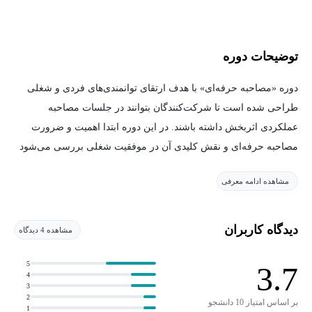
توضیحات دوره
دوره «مصاحبه حرفه‌ای» با هدف ارتقای توانمندی‌های فردی و شغلی
طراحی شده است تا شرکت‌کنندگان بتوانند در جلسات مصاحبه
عملکردی اثربخش داشته باشند. در این دوره ابتدا اهمیت و ضرورت
مصاحبه حرفه‌ای و نقش کلیدی آن در موفقیت شغلی بررسی می‌شود
و بر مهارت‌های نرم (Soft Skills) به‌عنوان یکی از عوامل تعیین‌کننده در
مشاهده ادامه معرفی
فرآیند انتخاب و استخدام تأکید خواهد شد. شرکت‌کنندگان با اصول
آماده‌سازی پیش از مصاحبه، شامل جمع‌آوری اطلاعات، انتخاب پوشش
مناسب و زمان‌بندی صحیح آشنا شده و نکات کلیدی نگارش رزومه مؤثر
دیدگاه کاربران
مشاهده 4 دیدگاه
را فرا می‌گیرند. مدیریت استرس و ایجاد آرامش ذهنی و روانی در
جلسات مصاحبه به‌عنوان یکی از ارکان اصلی دوره آموزش داده
5
3.7
4
می‌شود و مهارت‌های ذهنی و رفتاری تقویت‌کننده اعتمادبه‌نفس و تسلط
3
2
فردی مورد توجه قرار می‌گیرند. همچنین، مهم‌ترین نکات در فرآیند
بر اساس امتیاز 10 دانشجو
1