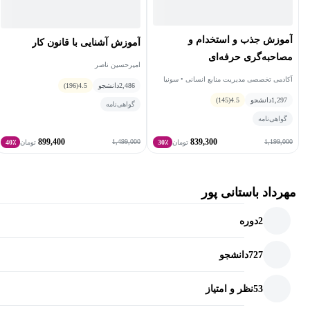
آموزش جذب و استخدام و
آموزش آشنایی با قانون کار
مصاحبه‌گری حرفه‌ای
امیرحسین ناصر
آکادمی تخصصی مدیریت منابع انسانی • سونیا
2,486
دانشجو
4.5
(196)
جلالی
1,297
دانشجو
4.5
(145)
گواهی‌نامه
گواهی‌نامه
899,400
839,300
1,499,000
1,199,000
تومان
30٪
تومان
40٪
مهرداد باستانی پور
2
دوره
727
دانشجو
53
نظر و امتیاز