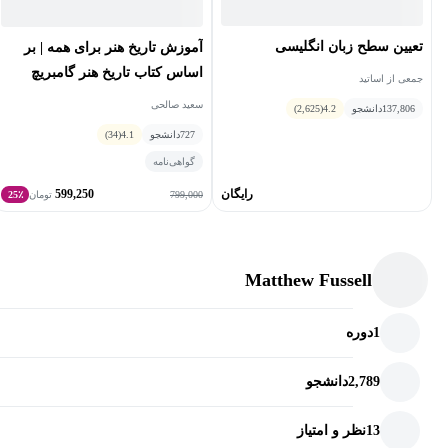
تعیین سطح زبان انگلیسی
آموزش تاریخ هنر برای همه | بر
اساس کتاب تاریخ هنر گامبریچ
جمعی از اساتید
سعید صالحی
137,806
دانشجو
4.2
(2,625)
727
دانشجو
4.1
(34)
گواهی‌نامه
رایگان
599,250
799,000
تومان
25٪
Matthew Fussell
1
دوره
2,789
دانشجو
13
نظر و امتیاز