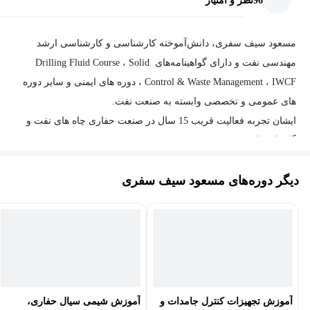
96
نظر و امتیاز
مسعود سیف سفری، دانش‌آموخته کارشناسی و کارشناسی ارشد
مهندسی نفت و دارای گواهینامه‌های Drilling Fluid Course ، Solid
Control & Waste Management ، IWCF ، دوره های ایمنی و سایر دوره
های عمومی و تخصصی وابسته به صنعت نفت.
ایشان تجربه فعالیت قریب 15 سال در صنعت حفاری چاه های نفت و
گاز با عنوان Mud Logging Data Engineer، Senior Drilling Fluid
Engineer، Drilling Fluid Project Coordinator و Drilling Fluid
دیگر دوره‌های مسعود سیف سفری
Operation Manager در شرکت‌های مختلف صنعت حفاری در دکلهای
حفاری مناطق مختلف دریا و خشکی را در کارنامه داشته و هم‌اکنون
به‌عنوان مدیر عملیات سیالات حفاری یکی از شرکتهای مطرح حوزه
حفاری چاه های نفت و گاز در حال فعالیت می باشد.
از سوابق آموزشی ایشان می‌توان به سابقه تدریس دوره های سیالات
حفاری به منظور آموزش پرسنل سیالات اشاره نمود. همچنین چاپ
کتاب سیالات حفاری و زمین شناسی کاربردی نیز در سوابق پژوهشی
آموزش تجهیزات کنترل جامدات و
آموزش شیمی سیال حفاری،