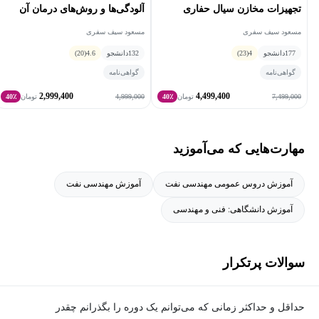
ایشان قابل مشاهده می باشد.
تجهیزات مخازن سیال حفاری
آلودگی‌ها و روش‌های درمان آن‌
مسعود سیف سفری
مسعود سیف سفری
177
دانشجو
4
(23)
132
دانشجو
4.6
(20)
گواهی‌نامه
گواهی‌نامه
2,999,400
4,499,400
4,999,000
7,499,000
تومان
40٪
تومان
40٪
مهارت‌هایی که می‌آموزید
آموزش دروس عمومی مهندسی نفت
آموزش مهندسی نفت
آموزش دانشگاهی: فنی و مهندسی
سوالات پرتکرار
حداقل و حداکثر زمانی که می‌توانم یک دوره را بگذرانم چقدر