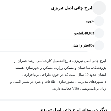
در این دوره مباحث قفل گذاری و همچنین تعیین دسترسی به فایل‌ها
ایرج چائی اصل تبریزی
کامل توضیح داده شده است
مفید برای: دیجیتال مارکتینگ، کسب‌وکار، عمومی، حسابداری، عمران
6
دوره
و...
18,083
دانشجو
856
نظر و امتیاز
ایرج چائی اصل تبریزی، فارغ‌التحصیل کارشناسی ارشد عمران از
پژوهشکده ساختمان و مسکن وزارت مسکن و شهرسازی هستند.
ایشان حدود 10 سال است که در حوزه طراحی نرم‌افزارها،
داشبورد‌های مدیریتی، مصورسازی اطلاعات و غیره در بستر اکسل و
زبان برنامه‌نویسی VBA فعالیت دارند.
ایشان سابقه طراحی نرم‌افزار در زمینه‌های مدیریت و کنترل پروژه
(PMO)، حقوق و دستمزد، انبارداری، سیستم ثبت هزینه‌ها و درآمدها،
دیگر دوره‌های ایرج چائی اصل تبریزی
سود و زیان و غیره را داشته‌اند.