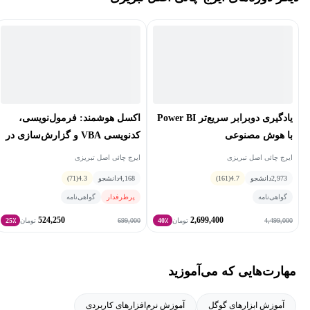
یادگیری دوبرابر سریع‌تر Power BI
اکسل هوشمند: فرمول‌نویسی،
با هوش مصنوعی
کدنویسی VBA و گزارش‌سازی در
اکسل با هوش مصنوعی
ایرج چائی اصل تبریزی
ایرج چائی اصل تبریزی
2,973
دانشجو
4.7
(161)
4,168
دانشجو
4.3
(71)
گواهی‌نامه
پرطرفدار
گواهی‌نامه
524,250
2,699,400
699,000
4,499,000
تومان
40٪
تومان
25٪
مهارت‌هایی که می‌آموزید
آموزش ابزارهای گوگل
آموزش نرم‌افزارهای کاربردی