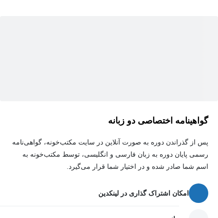
مانند گوگل ترنسلیت و... را دارید.
گوگل شیت مزایای بسیار مهمی دارد. مانند:
1- رایگان بودن این برنامه که باعث شده در سراسر دنیا کاربران
بسیاری این برنامه را جایگزین اکسل ماکروسافت کنند
2- امکان دسترسی به اطلاعات، ویرایش، حذف و ... از طریق گوشی،
تبلت، لپ تاپ و ...
گواهینامه اختصاصی دو زبانه
3- عدم نیاز به سیستم قدرتمند جهت پردازش اطلاعات
پس از گذراندن دوره به صورت آنلاین در سایت مکتب‌خونه، گواهی‌نامه
رسمی پایان دوره به زبان فارسی و انگلیسی، توسط مکتب‌خونه به
4- امکان مدیریت دسترسی به فایل
اسم شما صادر شده و در اختیار شما قرار می‌گیرد.
5- امکان کار گروهی بصورت همزمان در یک فایل
و...
امکان اشتراک گذاری در لینکدین
در این دوره چه مواردی یاد می‌گیرم؟