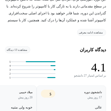
در سطح مقدماتی دارند یا به تازگی کار با کامپیوتر را شروع کرده‌اند. با
گذراندن این دوره، شما قادر خواهید بود با اجزای اصلی سخت‌افزاری
کامپیوتر آشنا شده و عملکرد آن‌ها را درک کنید. همچنین، کار با سیستم
عامل ویندوز، شامل مدیریت فایل‌ها و پوشه‌ها و استفاده از ابزارهایی
مشاهده ادامه معرفی
مانند Paint را خواهید آموخت.
علاوه بر این، مفاهیم پایه اینترنت را فرا گرفته و می‌توانید با اطمینان در
دیدگاه کاربران
مشاهده 13 دیدگاه
وب جستجو کنید، و نکات امنیتی مربوط به اینترنت را رعایت کنید. این
دوره به شما کمک می‌کند تا مهارت‌های پایه‌ای لازم برای آزمون ICDL
5
4.1
4
را در بخش‌های سخت‌افزار، ویندوز و اینترنت کسب نمایید.
3
2
بر اساس امتیاز 27 دانشجو
1
دانشجوی دوره
میلاد حبیبی
5
17 روز پیش
20 روز پیش
عالی
خوبه ولی متنیه