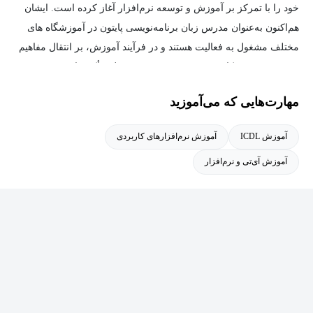
خود را با تمرکز بر آموزش و توسعه نرم‌افزار آغاز کرده است. ایشان
هم‌اکنون به‌عنوان مدرس زبان برنامه‌نویسی پایتون در آموزشگاه های
مختلف مشغول به فعالیت هستند و در فرآیند آموزش، بر انتقال مفاهیم
به‌صورت دقیق، کاربردی و مبتنی بر تجربه عملی تأکید دارند.
مهارت‌هایی که می‌آموزید
در سوابق حرفه‌ای ایشان، آشنایی و کار با زبان‌های برنامه‌نویسی Java،
C++، PHP و Python دیده می‌شود که این تنوع، موجب شکل‌گیری دیدی
آموزش ICDL
آموزش نرم‌افزارهای کاربردی
جامع نسبت به منطق برنامه‌نویسی، حل مسئله و توسعه نرم‌افزار در
آموزش آی‌تی و نرم‌افزار
وی شده است. همچنین در حوزه‌های توسعه نرم‌افزارهای تحت وب،
طراحی سیستم‌های خودکار (Automation)، تحلیل داده و هوش مصنوعی
نیز فعالیت داشته‌اند.
تدریس در آموزشگاه‌ها و مدارس نیز از دیگر بخش‌های مهم سوابق
آموزشی ایشان به شمار می‌رود. تجربه تدریس در محیط‌های آموزشی
مختلف، از جمله آموزشگاه‌های فنی و حرفه‌ای و مدارس، این امکان را
فراهم کرده است تا با نیازهای آموزشی مخاطبان در سطوح مختلف