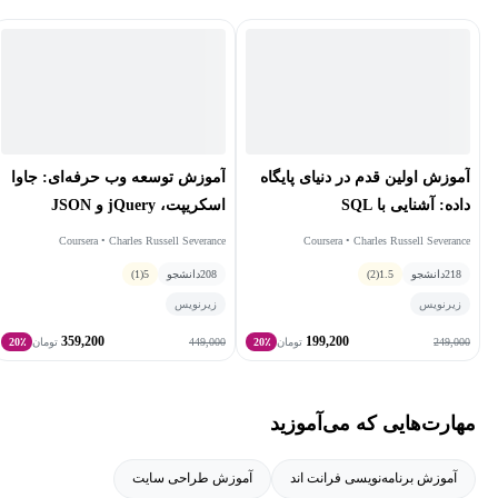
در سراسر جهان مورد استفاده قرار گرفته و کتابی به نام
Sakai: Free as
in Freedom
نوشته است که تجربیات او به عنوان یکی از رهبران این
پروژه را توصیف می‌کند.
در اواسط دهه 1990، او مجری برنامه
Internet
بود، یک تاک شو
تلویزیونی ملی درباره اینترنت که برای چندین سال در سیستم کابلی
آموزش اولین قدم در دنیای پایگاه
آموزش توسعه وب حرفه‌ای: جاوا
TCI پخش می‌شد. او مدت زیادی ستون‌نویس مجله IEEE Computer
داده: آشنایی با SQL
اسکریپت، jQuery و JSON
بود و ستونی ماهانه به نام "گفتگوهای محاسباتی" می‌نوشت که شامل
Coursera • Charles Russell Severance
Coursera • Charles Russell Severance
مصاحبه‌های ویدئویی با رهبران و نوآوران مشهور حوزه فناوری بود.
218
دانشجو
1.5
(2)
208
دانشجو
5
(1)
زیرنویس
زیرنویس
359,200
199,200
449,000
249,000
تومان
20٪
تومان
20٪
مهارت‌هایی که می‌آموزید
آموزش برنامه‌نویسی فرانت اند
آموزش طراحی سایت