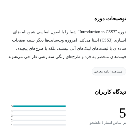
توضیحات دوره
دوره "Introduction to CSS3" شما را با اصول اساسی شیوه‌نامه‌های
آبشاری (CSS3) آشنا می‌کند. امروزه وب‌سایت‌ها دیگر شبیه صفحات
ساده‌ای با لیست‌های لینک‌های آبی نیستند، بلکه با طرح‌های پیچیده،
فونت‌های منحصر به فرد و طرح‌های رنگی سفارشی طراحی می‌شوند.
مشاهده ادامه معرفی
در این دوره، یاد خواهید گرفت که چگونه قوانین CSS بنویسید، کدها را
تست کنید و عادات برنامه‌نویسی خوبی را برقرار کنید. تأکید اصلی بر
یادگیری درست و مؤثر استفاده از CSS است، زیرا استفاده نادرست از
دیدگاه کاربران
آن می‌تواند نتیجه‌ای بدتر از عدم استفاده از استایل‌دهی به همراه داشته
باشد.
5
5
4
3
علاوه بر این، به منظور اطمینان از دسترس‌پذیری صفحات وب برای
2
بر اساس امتیاز 1 دانشجو
1
افرادی که دارای ناتوانی‌های شناختی یا جسمی هستند، نحوه ارزیابی