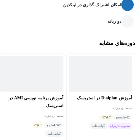
امکان اشتراک گذاری در لینکدین
دو زبانه
دوره‌های مشابه
آموزش Dialplan در استریسک
آموزش برنامه نویسی AMI در
استریسک
محمد یزدی‌زاده
محمد یزدی‌زاده
462
دانشجو
4.7
(17)
347
دانشجو
4.1
(7)
محبوب کاربران
گواهی‌نامه
گواهی‌نامه