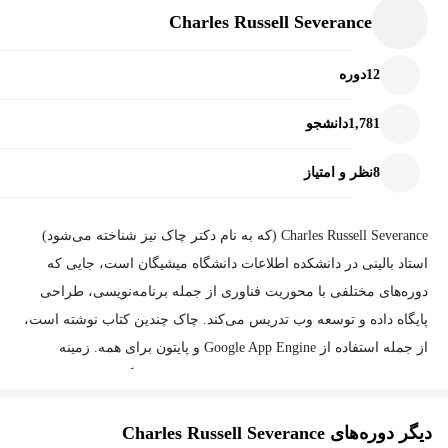
Charles Russell Severance
12
دوره
1,781
دانشجو
8
نظر و امتیاز
Charles Russell Severance (که به نام دکتر چاک نیز شناخته می‌شود)
استاد بالینی در دانشکده اطلاعات دانشگاه میشیگان است، جایی که
دوره‌های مختلفی با محوریت فناوری از جمله برنامه‌نویسی، طراحی
پایگاه داده و توسعه وب تدریس می‌کند. چاک چندین کتاب نوشته است،
از جمله
استفاده از Google App Engine
و
پایتون برای همه
. زمینه
تحقیقاتی او در حوزه ساخت سیستم‌های مدیریت یادگیری مانند Sakai،
Moodle، Blackboard، ANGEL و دیگر سیستم‌ها است. او معمار ارشد
دیگر دوره‌های Charles Russell Severance
پروژه Sakai بود، یک سیستم مدیریت یادگیری که در حدود 300 مدرسه