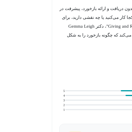
دون دریافت و ارائه بازخورد، پیشرفت در
ا کار می‌کنید یا چه نقشی دارید، برای
هر عضوی از یک سازمان ضروری است. در دوره "Giving and Receiving Feedback"، دکتر Gemma Leigh
ی می‌کند که چگونه بازخورد را به شکل
د، به شما می‌آموزد که چگونه احساسات
رت عملی برای ایجاد تغییرات و بهبود
ی را نه به‌عنوان انتقاد، بلکه به‌عنوان
رخوردار است. دکتر رابرتز در ادامه دوره
5
4
ل کاهش تعصب در بازخورد، استفاده از
3
2
ورت منظم و سازنده است. او همچنین
1
ود را ساده، مستقیم و درعین‌حال
دی، شما را برای ایجاد چرخه‌ای از