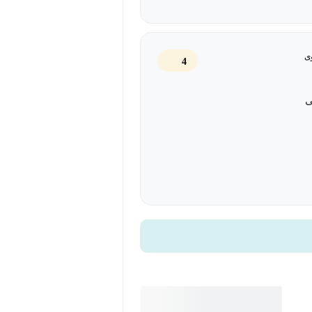
ی
4
ی