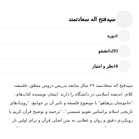
سیدفتح اله سعادتمند
1
دوره
293
دانشجو
10
نظر و امتیاز
سیدفتح اله سعادتمند ۲۹ سال سابقه تدریس دروس منطق، فلسفه،
کلام، اندیشه اسلامی در دانشگاه را دارند. ایشان نویسنده کتاب‌های
"خاموشان پرهیاهو" با موضوع فلسفه و تاثیر آن بر جوامع، "رویدادهای
تاریخی اسلام براساس تقویم شمسی"، "ترجمه و توضیح قرآن کریم با
رویکردی دقیق و روان و عقلایی به متن اصلی قرآن و برای اولین بار
مشخص کردن آیات محکم و متشابه"، "منطق ذهن"، "متمدن سرگشته
یا سرگذشت انسان" و "دلایل عدم تحریف قرآن" هستند. ایشان همچنین