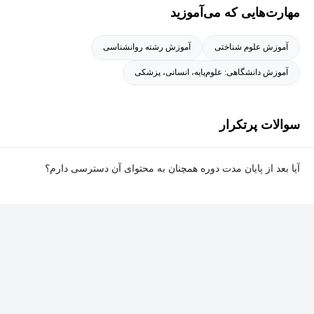
مهارت‌هایی که می‌آموزید
برگزار کننده جلسات آگاهی بخش اندیشه‌ای در محافل و فرهنگسراهای
مختل است.
آموزش علوم شناختی
آموزش رشته روانشناسی
آموزش دانشگاهی: علوم‌پایه، انسانی، پزشکی
سوالات پرتکرار
آیا بعد از پایان مدت دوره همچنان به محتوای آن دسترسی دارم؟
بله. پس از پایان مدت دوره نیز به ویدئوها، تمرین‌ها، پروژه‌ها و سایر
محتوای آموزشی دوره دسترسی خواهید داشت؛ اما امکان تصحیح
تمرین‌ها توسط پشتیبان دوره و دریافت گواهی‌نامه برای شما وجود
نخواهد داشت.