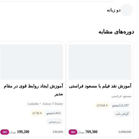
دو زبانه
دوره‌های مشابه
آموزش نقد فیلم با مسعود فراستی
آموزش ایجاد روابط قوی در مقام
مدیر
مسعود فراستی
LinkedIn • .Simon T Bailey
2,597
دانشجو
4.4
(115)
413
دانشجو
4.4
(17)
گواهی‌نامه
زیرنویس
199,200
769,300
249,000
1,099,000
تومان
30٪
تومان
20٪