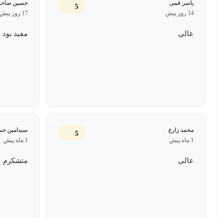
یادگیری این مهارت‌ها به‌سرعت می‌توانید مسیر موفقیت خود را پیدا کن
یاسر قمی
حسین صاحب
5
14 روز پیش
17 روز پیش
طی کنید.
عالی
مفید بود
در این دوره شما یاد می‌گیرید از طریق جدیدترین روش‌ها و تکنولوژی‌های 
موفقیت و رسیدن به اهداف مختلف خود طراحی کنید. با استفاده از ا
می‌توانید یک نقشه راه دقیق و کارآمد برای هر بخش از زندگی و کسب‌و
کمک می‌کند تا با برنامه‌ریزی هوشمندانه، زمان و انرژی خود را به بهت
به سمت موفقیت حرکت کنید.
محمد زارع
سیدامین حس
5
با گذراندن این دوره، شما به ابزاری قدرتمند مجهز خواهید شد که می‌توا
1 ماه پیش
1 ماه پیش
شخصی‌سازی‌شده برای هر بخش از زندگی و کار خود ایجاد کنید. خواه
عالی
متشکرم
دقیق‌تر تعیین کرده و با استفاده از هوش مصنوعی، مسیرهایی هوشمندان
کنید. این دوره به شما این امکان را می‌دهد که از هر فرصتی که در 
استفاده کرده و به‌سوی موفقیت حرکت کنید.