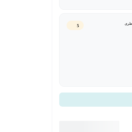
 به دنیای جدیدی وارد خواهید شد. یاد
 را در مسیر موفقیت با استفاده از
طور مؤثر و هوشمندانه در زندگی شخصی و
ظری
5