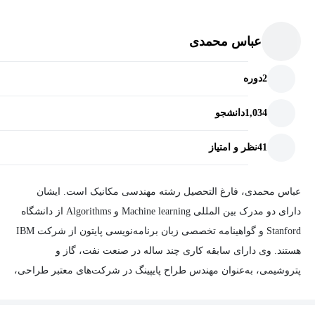
عباس محمدی
2
دوره
1,034
دانشجو
41
نظر و امتیاز
عباس محمدی، فارغ التحصیل رشته مهندسی مکانیک است. ایشان
دارای دو مدرک بین المللی Machine learning و Algorithms از دانشگاه
Stanford و گواهینامه تخصصی زبان برنامه‌نویسی پایتون از شرکت IBM
هستند. وی دارای سابقه کاری چند ساله در صنعت نفت، گاز و
پتروشیمی، به‌عنوان مهندس طراح پایپینگ در شرکت‌های معتبر طراحی،
ادمین تیم برنامه‌نویس پروژه‌های AVEVA به وسیله زبان برنامه‌نویسی
PML و دارای سابقه چند ساله در زمینه آموزش نرم‌افزارهای تخصصی