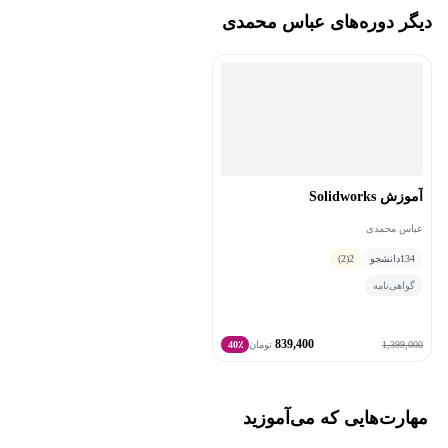
دیگر دوره‌های عباس محمدی
رشته مهندسی مکانیک و هوافضا از جمله AVEVA PDMS ,AVEVA E3D
و... هستند.
زمینه تخصصی ایشان طراحی و مدل‌سازی سه‌بعدی تجهیزات، سازه‌ها
و خطوط ارتباطی پایپینگ بین آن‌ها به همراه آنالیز خطوط پایپینگ و زبان
های برنامه نویسی تخصصی مانند MATLAB و PYTHON است.
آموزش Solidworks
عباس محمدی
134
دانشجو
2
(2)
گواهی‌نامه
839,400
1,399,000
تومان
40٪
مهارت‌هایی که می‌آموزید