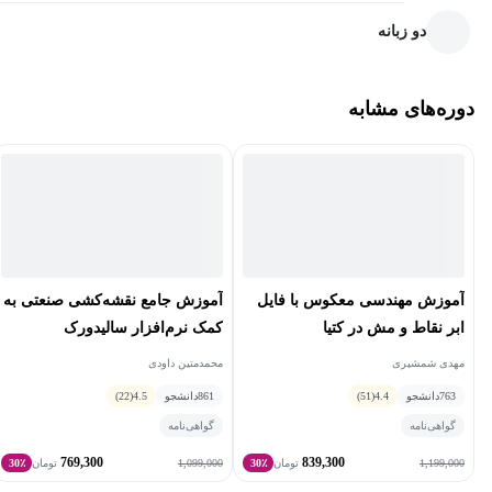
در محیط Design نرم‌افزار PDMS را به‌صورت کامل فرا خواهند گرفت.
دو زبانه
دوره‌های مشابه
آموزش مهندسی معکوس با فایل
آموزش جامع نقشه‌کشی صنعتی به
ابر نقاط و مش در کتیا
کمک نرم‌افزار سالیدورک
مهدی شمشیری
محمدمتین داودی
763
دانشجو
4.4
(51)
861
دانشجو
4.5
(22)
گواهی‌نامه
گواهی‌نامه
769,300
839,300
1,099,000
1,199,000
تومان
30٪
تومان
30٪