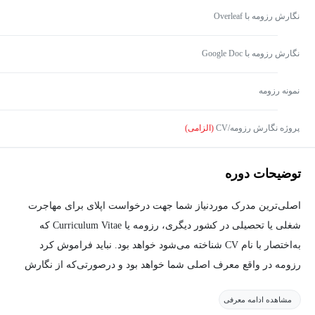
نگارش رزومه با Overleaf
نگارش رزومه با Google Doc
نمونه رزومه
پروژه نگارش رزومه/CV
(الزامی)
توضیحات دوره
اصلی‌ترین مدرک موردنیاز شما جهت درخواست اپلای برای مهاجرت
شغلی یا تحصیلی در کشور دیگری، رزومه یا Curriculum Vitae که
به‌اختصار با نام CV شناخته می‌شود خواهد بود. نباید فراموش کرد
رزومه در واقع معرف اصلی شما خواهد بود و درصورتی‌که از نگارش
مناسبی برخوردار نباشد، می‌تواند عواقب بدی برای شما داشته باشد.
مشاهده ادامه معرفی
شما در
دوره آموزش نگارش نوشتن برای مهاجرت تحصیلی
خواهید