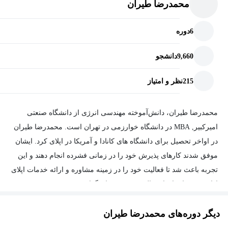
محمدرضا طیران
6
دوره
9,660
دانشجو
215
نظر و امتیاز
محمدرضا طیران، دانش‌آموخته مهندسی انرژی از دانشگاه صنعتی
امیرکبیر, MBA در دانشگاه خوارزمی در تهران است. محمدرضا طیران
در اواخر تحصیل برای دانشگاه های کانادا و آمریکا در اپلای کرد. ایشان
موفق شدند کارهای پذیرش خود را در زمانی فشرده انجام دهند و این
تجربه باعث شد تا فعالیت خود را در زمینه مشاوره و ارائه خدمات اپلای
ادامه دهند. ایشان از سال ۱۳۹۵ هم بنیان گذار مجموعه Scorize بودند.
در حال حاضر آقای طیران عضو هیئت‌مدیره شرکت هدف‌سازان
دیگر دوره‌های محمدرضا طیران
بین‌الملل در زمینه مشاوره اپلای و پذیرش تحصیلی هستند.
instagram.com/mohammadreza.tayaran