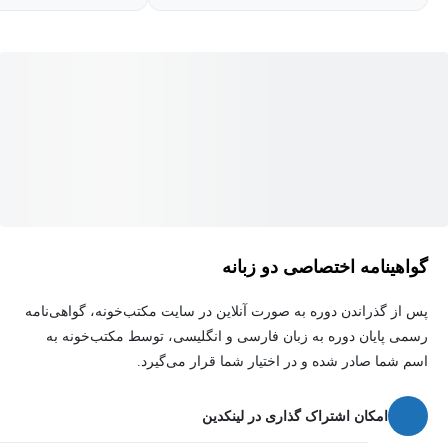
هدف اصلی این دوره این است که شما را به یک پژوهشگر مسلط و
توانمند در نگارش پروپوزال تبدیل کند؛ به گونه‌ای که بتوانید نه تنها یک
پروپوزال موفق را به تصویب برسانید، بلکه فرایند نگارش پایان‌نامه خود
را به طور چشمگیری تسهیل کرده و حتی به خلق روش‌های پژوهشی
منحصربه‌فرد دست یابید.
گواهینامه اختصاصی دو زبانه
پس از گذراندن دوره به صورت آنلاین در سایت مکتب‌خونه، گواهی‌نامه
رسمی پایان دوره به زبان فارسی و انگلیسی، توسط مکتب‌خونه به
اسم شما صادر شده و در اختیار شما قرار می‌گیرد.
امکان اشتراک گذاری در لینکدین