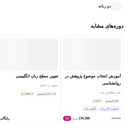
دو زبانه
دوره‌های مشابه
آموزش انتخاب موضوع پژوهش در
تعیین سطح زبان انگلیسی
روانشناسی
جمعی از اساتید
علی مظاهری زاده
137,714
دانشجو
4.2
(2,598)
294
دانشجو
4.8
(24)
محبوب کاربران
گواهی‌نامه
239,200
رایگان
299,000
تومان
20٪