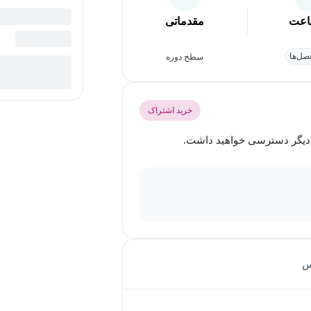
عت
مقدماتی
ل‌ها
سطح دوره
خرید اشتراک
س