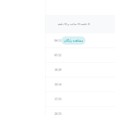
41 جلسه
10 ساعت و 58 دقیقه
مشاهده رایگان
04:11
05:52
18:29
10:14
15:53
26:53