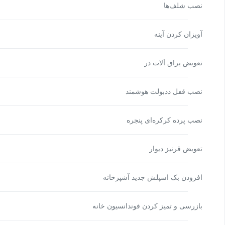
نصب شلف‌ها
آویزان کردن آینه
تعویض یراق آلات در
نصب قفل ددبولت هوشمند
نصب پرده کرکره‌ای پنجره
تعویض قرنیز دیوار
افزودن بک اسپلش جدید آشپزخانه
بازرسی و تمیز کردن فوندانسیون خانه