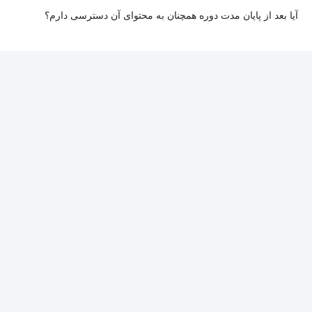
آیا بعد از پایان مدت دوره همچنان به محتوای آن دسترسی دارم؟
بله. پس از پایان مدت دوره نیز به ویدئوها، تمرین‌ها، پروژه‌ها و سایر
محتوای آموزشی دوره دسترسی خواهید داشت؛ اما امکان تصحیح
تمرین‌ها توسط پشتیبان دوره و دریافت گواهی‌نامه برای شما وجود
نخواهد داشت.