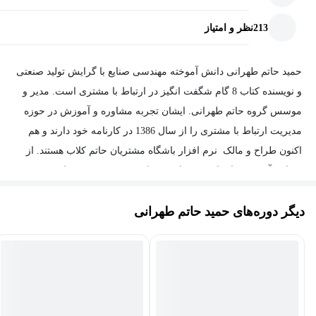
213
نظر و امتیاز
حمید حاتم طهرانی دانش آموخته مهندسی صنایع با گرایش تولید صنعتی
و نویسنده کتاب 8 گام شگفت انگیز در ارتباط با مشتری است. مدیر و
موسس گروه حاتم طهرانی. ایشان تجربه مشاوره و آموزش در حوزه
مدیریت ارتباط با مشتری را از سال 1386 در کارنامه خود دارند و هم
اکنون طراح و مالک نرم افزار باشگاه مشتریان حاتم کلاب هستند. از
سوابق آموزشی ایشان می توان به سابقه تدریس در بیش از 200 دوره
و کارگاه آموزشی در زمینه های مدیریت ارتباط با مشتری، مهارت های
دیگر دوره‌های حمید حاتم طهرانی
مکالمه تلفنی، افزایش فروش و … و برگزاری بیش از 100 وبینار اشاره
نمود. ایشان مدرس مورد تایید Equal Assurance استرالیا دارای اکردیت
از JAS-ANZ و مدرس و مشاور مورد تایید Oxford Cert Universal
هستند.
دوره های ساخت ایجنت هوش مصنوعی با n8n و make از
پرطرفدارترین دوره های ایشان هستند که با مراجعه به سایت شخصی