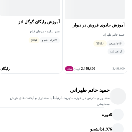
آموزش رایگان گوگل ادز
آموزش جادوی فروش در دیوار
نشر برآیند • مرجان فتاح
حمید حاتم طهرانی
7,471
دانشجو
4
(28)
484
دانشجو
3.4
(15)
گواهی‌نامه
2,449,300
رایگان
3,499,000
تومان
30٪
حمید حاتم طهرانی
مشاور و مدرس در حوزه مدیریت ارتباط با مشتری و ایجنت های هوش
مصنوعی
8
دوره
1,976
دانشجو