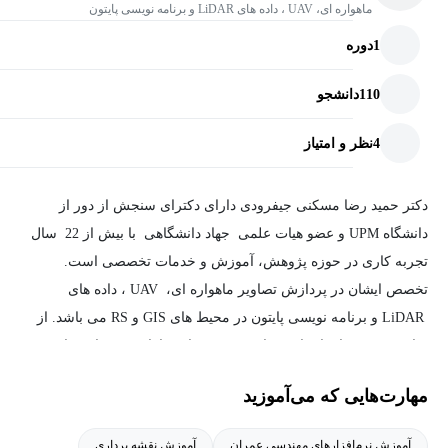
ماهواره ای، UAV ، داده های LiDAR و برنامه نویسی پایتون
1
دوره
110
دانشجو
4
نظر و امتیاز
دکتر حمید رضا مسکنی جیفرودی دارای دکترای سنجش از دور از
دانشگاه UPM و عضو هیات علمی جهاد دانشگاهی با بیش از 22 سال
تجربه کاری در حوزه پژوهش، آموزش و خدمات تخصصی است.
تخصص ایشان در پردازش تصاویر ماهواره ای، UAV ، داده های
LiDAR و برنامه نویسی پایتون در محیط های GIS و RS می باشد. از
سایر تخصص های ایشان، مهارت در فن بیان و ارائه سخنرانی های
کلیدی است.
مهارت‌هایی که می‌آموزید
از دستاوردهای حرفه ای ایشان می توان به اجرای بیش از 20 پروژه
آموزش نرم‌افزارهای مهندسی عمران
آموزش نقشه برداری