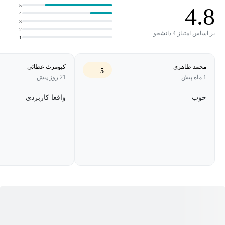
به گام با متدهای تولید نقشه های کاربردی در ArcGIS آشنا شود.
5
4.8
4
3
2
بر اساس امتیاز 4 دانشجو
1
محمد طاهری
کیومرث عطائی
5
1 ماه پیش
21 روز پیش
خوب
واقعا کاربردی