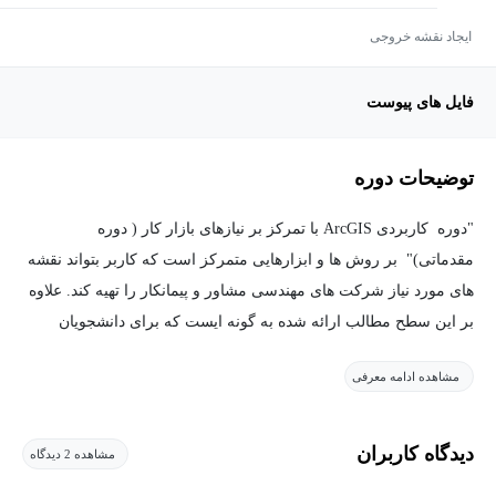
ایجاد نقشه خروجی
فایل های پیوست
توضیحات دوره
"دوره کاربردی ArcGIS با تمرکز بر نیازهای بازار کار ( دوره
مقدماتی)" بر روش ها و ابزارهایی متمرکز است که کاربر بتواند نقشه
های مورد نیاز شرکت های مهندسی مشاور و پیمانکار را تهیه کند. علاوه
بر این سطح مطالب ارائه شده به گونه ایست که برای دانشجویان
تحصیلات تکمیلی که تمایل دارند نقشه های مورد استفاده در پایان نامه و
مشاهده ادامه معرفی
یا پروژه های تحقیقاتی خود را تهیه کنند نیز کاملا قابل استفاده است .
هر چند ArcGIS یک نرم افزار کاملا حرفه ایست، با این حال سطح
مطالب و نوع ارائه فصل ها در این دوره به گونه ایست که هر کاربری
دیدگاه کاربران
مشاهده 2 دیدگاه
که با مفهوم نقشه آشنا است می تواند از این دوره استفاده نماید و گام