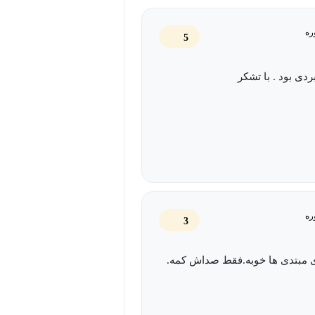
ره
5
ردی بود . با تشکر
ره
3
ی مبتدی ها خوبه.فقط صداش کمه.