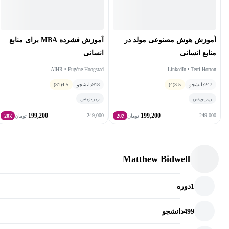
آموزش هوش مصنوعی مولد در
آموزش فشرده MBA برای منابع
منابع انسانی
انسانی
AIHR • Eugène Hoogstad
LinkedIn • Terri Horton
247
دانشجو
3.5
(4)
918
دانشجو
4.5
(31)
زیرنویس
زیرنویس
199,200
199,200
249,000
249,000
تومان
20٪
تومان
20٪
Matthew Bidwell
1
دوره
499
دانشجو