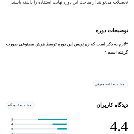
تحصیلات می‌توانند از مباحث این دوره نهایت استفاده را داشته باشند.
توضیحات دوره
*لازم به ذکر است که زیرنویس این دوره توسط هوش مصنوعی صورت
گرفته است.*
در دوره "AI Applications in People Management"، شما با هوش
مشاهده ادامه معرفی
مصنوعی و یادگیری ماشین در مدیریت منابع انسانی آشنا خواهید شد.
مفاهیم مرتبط با نقش داده‌ها در یادگیری ماشین، کاربردهای هوش
مصنوعی، محدودیت‌های استفاده از داده‌ها در تصمیم‌گیری‌های منابع
دیدگاه کاربران
مشاهده 3 دیدگاه
انسانی و چگونگی کاهش تعصب با استفاده از فناوری بلاک‌چین مورد
بررسی قرار می‌گیرد.
5
4.4
4
3
2