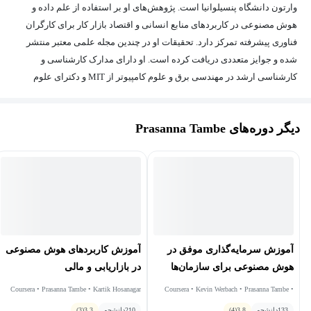
وارتون دانشگاه پنسیلوانیا است. پژوهش‌های او بر استفاده از علم داده و
هوش مصنوعی در کاربردهای منابع انسانی و اقتصاد بازار کار برای کارگران
فناوری پیشرفته تمرکز دارد. تحقیقات او در چندین مجله علمی معتبر منتشر
شده و جوایز متعددی دریافت کرده است. او دارای مدارک کارشناسی و
کارشناسی ارشد در مهندسی برق و علوم کامپیوتر از MIT و دکترای علوم
مدیریتی و اقتصاد کاربردی از وارتون است.
دیگر دوره‌های Prasanna Tambe
آموزش سرمایه‌گذاری موفق در
آموزش کاربردهای هوش مصنوعی
هوش مصنوعی برای سازمان‌ها
در بازاریابی و مالی
Coursera • Prasanna Tambe • Kartik Hosanagar
Coursera • Kevin Werbach • Prasanna Tambe •
Kartik Hosanagar • Lynn Wu
133
دانشجو
3.8
(4)
210
دانشجو
3.3
(3)