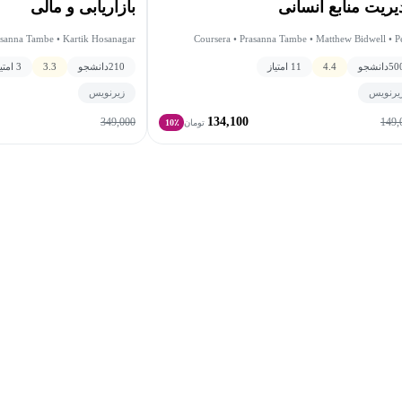
یریت منابع انسانی
بازاریابی و مالی
asanna Tambe • Kartik Hosanagar
Coursera • Prasanna Tambe • Matthew Bidwell • P
Capp
50
دانشجو
4.4
11 امتیاز
210
دانشجو
3.3
3 امتیاز
یرنویس
زیرنویس
134,100
349,000
149,
تومان
10٪