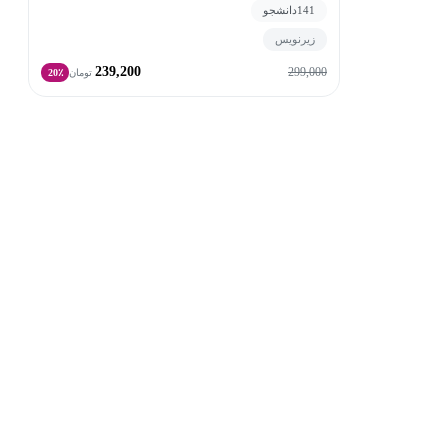
141
دانشجو
زیرنویس
239,200
299,000
تومان
20٪