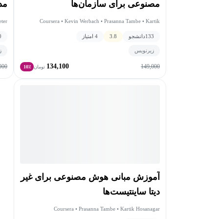
مصنوعی برای سازمان‌ها
مد
eter
Coursera • Kevin Werbach • Prasanna Tambe • Kartik
elli
Hosanagar • Lynn Wu
133
دانشجو
3.8
4 امتیاز
0
زیرنویس
ز
134,100
000
149,000
تومان
10٪
آموزش مبانی هوش مصنوعی برای غیر
دیتا ساینتیست‌ها
Coursera • Prasanna Tambe • Kartik Hosanagar