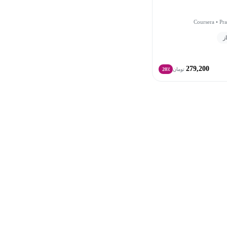
Coursera • Pr
279,200
تومان
20٪