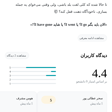
تا حالا شده که کلی لغت بلد باشی، ولی وقتی می‌خوای یه جمله
بسازی، ناخودآگاه ذهنت قفل کنه؟ 🤯
«الان باید بگم I go؟ یا I went؟ یا شاید I have gone؟!»
این شک و تردیدها، اعتماد به نفس رو حسابی کم می‌کنه، نه؟
انگار یه
مشاهده ادامه معرفی
مانع نامرئی همیشه موقع صحبت کردن هست
.
دیدگاه کاربران
مشاهده 2 دیدگاه
این دوره دقیقاً برای همین طراحی شده:
باز کردن همون قفلی که موقع
جمله‌سازی توی ذهنت ایجاد می‌شه.
5
4.4
4
3
قراره اول مفهموم هر زمان رو یاد بگیریم و بعدش بریم سراغ کاربردش
2
بر اساس امتیاز 9 دانشجو
1
درنهایت ساختار اصلی.
با مثال‌های واقعی، تمرین‌ و توضیح‌هایی که باعث می‌شه دیگه هیچ‌وقت
سحر عطائی پور
هومن مشرف
5
1 ماه پیش
1 ماه پیش
با زمان‌ها احساس غریبی نکنی.