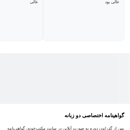
عالی بود
عالی
جوری که وقتی می‌خوای بنویسی یا حتی حرف بزنی، دیگه درگیر این
نباشه که «قاعده‌ش چی بود؟» و خودت بتونی تشخیص بدی.
گواهینامه اختصاصی دو زبانه
پس از گذراندن دوره به صورت آنلاین در سایت مکتب‌خونه، گواهی‌نامه