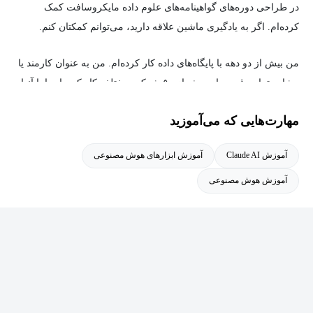
در طراحی دوره‌های گواهینامه‌های علوم داده مایکروسافت کمک
کرده‌ام. اگر به یادگیری ماشین علاقه دارید، می‌توانم کمکتان کنم
.
من بیش از دو دهه با پایگاه‌های داده کار کرده‌ام. من به عنوان کارمند یا
مشاور تمام وقت برای بیش از
۵۰
شرکت مختلف کار کرده‌ام یا با آنها
مشاوره داده‌ام. در فهرست فورچون
۵۰۰
و همچنین چندین شرکت
مهارت‌هایی که می‌آموزید
کوچک تا متوسط ​​قرار دارم. برخی از آنها عبارتند از: جورجیا پسیفیک،
سان‌تراست، رید کانستراکشن دیتا، طراحی سیستم‌های ساختمانی،
آموزش Claude AI
آموزش ابزارهای هوش مصنوعی
نت‌سرتینتی، شبکه خرید خانگی، سوینگ‌وت، آتلانتا گس اند لایت و
آموزش هوش مصنوعی
نورثروپ گرومن
.
در طول پنج سال گذشته به دنیای هیجان‌انگیز یادگیری ماشین کاربردی
روی آورده‌ام. مشتاقم آنچه را که آموخته‌ام به شما نشان دهم و به شما
کمک کنم تا به یکی از مهم‌ترین زمینه‌های این حوزه وارد شوید
.