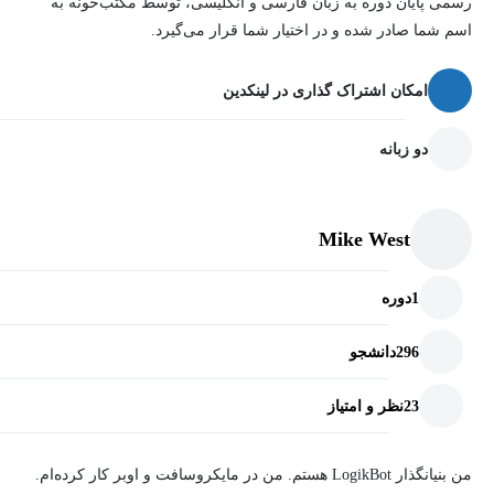
رسمی پایان دوره به زبان فارسی و انگلیسی، توسط مکتب‌خونه به
این دوره مناسب افرادیست که
اسم شما صادر شده و در اختیار شما قرار می‌گیرد.
برای هر کسی که می‌خواهد قدرت هوش مصنوعی را در کار یا
امکان اشتراک گذاری در لینکدین
پروژه‌های شخصی خود مهار کند، چه یک مبتدی کامل بدون پیش‌زمینه
فنی باشد و چه یک متخصص که به دنبال افزودن مهارت‌های هوش
دو زبانه
مصنوعی پیشرفته به مجموعه ابزار خود است.
Mike West
1
دوره
296
دانشجو
23
نظر و امتیاز
من بنیانگذار
LogikBot
هستم. من در مایکروسافت و اوبر کار کرده‌ام.