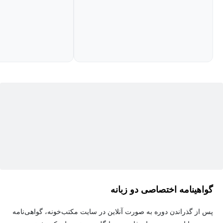
این دوره نیاز به پیش‌زمینه فنی ندارد و در پایان، شرکت‌کنندگان به
کاربرانی مطمئن تبدیل می‌شوند که می‌توانند با حفظ تفکر انتقادی و
ملاحظات اخلاقی، از کمک هوش مصنوعی بهره‌برداری مؤثری داشته
باشند.
مباحث دوره:
استراتژی‌های ارتباط مؤثر با دستیارهای هوش مصنوعی.
مبانی و تکنیک‌های پیشرفته مهندسی فرمان.
قابلیت‌های Claude در حوزه‌های نوشتن، تحلیل، تحقیق و کدنویسی.
درک محدودیت‌های هوش مصنوعی و زمان تأیید اطلاعات.
گواهینامه اختصاصی دو زبانه
استفاده مسئولانه از هوش مصنوعی و ملاحظات اخلاقی.
کاربردهای عملی و ادغام در گردش کار.
پس از گذراندن دوره به صورت آنلاین در سایت مکتب‌خونه، گواهی‌نامه