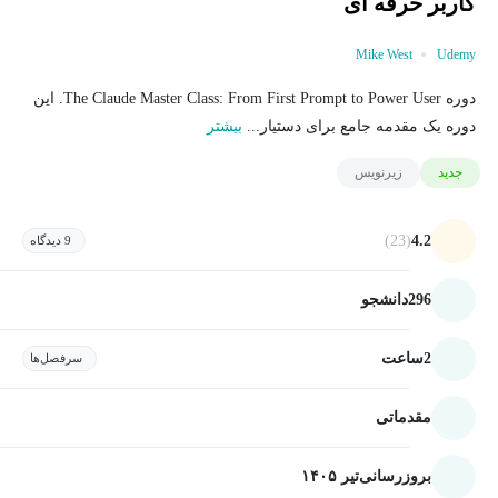
کاربر حرفه ای
Mike West
Udemy
دوره The Claude Master Class: From First Prompt to Power User. این
دوره یک مقدمه جامع برای دستیار...
بیشتر
جدید
زیرنویس
(23)
4.2
9 دیدگاه
296
دانشجو
2
ساعت
سرفصل‌ها
مقدماتی
بروزرسانی
تیر ۱۴۰۵