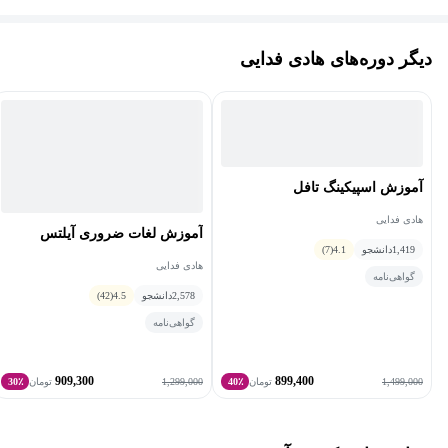
اروپا، پردیسان و ... در کارنامه خود دارند.
یادگیری گرامر درست، درک شما را از زبان انگلیسی بالاتر می‌برد؛ به
معنای دیگر، علاوه بر تقویت مستقیم مهارت‌های اسپیکینگ و رایتینگ،
دیگر دوره‌های هادی فدایی
مهارت‌های لیسنینگ و ریدینگ شما نیز به‌صورت غیر‌مستقیم تقویت
می‌شود زیرا شما معنای ساختارهای گرامری که می‌شنوید یا می‌بینید را
بهتر می‌فهمید.
آموزش اسپیکینگ تافل
هادی فدایی
آموزش لغات ضروری آیلتس
1,419
دانشجو
4.1
(7)
هادی فدایی
گواهی‌نامه
2,578
دانشجو
4.5
(42)
گواهی‌نامه
909,300
899,400
1,299,000
1,499,000
تومان
40٪
تومان
30٪