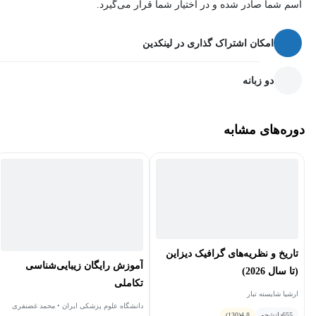
اسم شما صادر شده و در اختیار شما قرار می‌گیرد.
اضافه بر همه مواردی که گفتیم، اگر شما در ایران نیستید - ازآنجاکه
نرم‌افزار بلندر یک نرم‌افزار رایگان هست - شما در انجام پروژه‌ها با
امکان اشتراک گذاری در لینکدین
مشکلات کپی‌رایت برخورد نخواهید داشت و به‌طورکلی، چنانچه تمایل
دو زبانه
داشته باشید در مارکت بین‌المللی هم کار کنید، این امکان برای شما
فراهم است.
دوره‌های مشابه
تاریخ و نظریه‌های گرافیک دیزاین
آموزش رایگان زیبایی‌شناسی
(تا سال 2026)
تکاملی
ارشیا شایسته تبار
دانشگاه علوم پزشکی ایران • محمد غضنفری
655
دانشجو
4.8
(130)