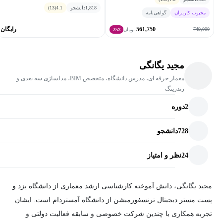
1,818
دانشجو
4.1
(13)
محبوب کاربران
گواهی‌نامه
561,750
رایگان
749,000
تومان
25٪
مجید یگانگی
معمار حرفه ای، مدرس دانشگاه، متخصص BIM، مدلسازی سه بعدی و
رندرینگ
2
دوره
728
دانشجو
24
نظر و امتیاز
مجید یگانگی، دانش آموخته کارشناسی ارشد معماری از دانشگاه یزد و
پست مستر دیجیتال ترنسفورمیشن از دانشگاه آمستردام است. ایشان
تجربه همکاری با چندین شرکت خصوصی و سابقه فعالیت دولتی و