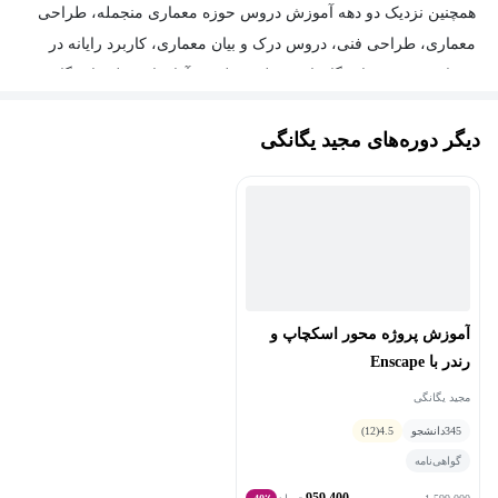
همچنین نزدیک دو دهه آموزش دروس حوزه معماری منجمله، طراحی
معماری، طراحی فنی، دروس درک و بیان معماری، کاربرد رایانه در
معماری و ... در دانشگاه‌های مختلف دولتی و آزاد، از جمله دانشگاه هنر
اصفهان، دانشگاه یزد، دانشگاه کاشان، دانشگاه مازندران، دانشگاه
دیگر دوره‌های مجید یگانگی
زاهدان، دانشگاه بین المللی چابهار و ... را در رزومه خود دارند. همچنین
ایشان چندین کتاب در زمینه معماری به زبان انگلیسی منتشر کرده‌اند .
از جمله آموزش موتور رندرهای Vrayو Kerkythea و کتاب Skybound
Structures. بیش از یک دهه است که جزو مدیران سایت sketchucation
بزرگترین فروم آموزشی نرم‌افزار اسکچاپ هستند و آموزش‌های
متعددی در یوتیوب , skillshare و Udemy دارند.
آموزش پروژه محور اسکچاپ و
رندر با Enscape
مجید یگانگی
345
دانشجو
4.5
(12)
گواهی‌نامه