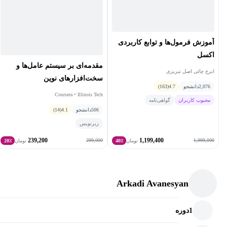
ماکروها برای خودکارسازی وظایف روزمره را کسب کرده و بهره‌وری
خود را افزایش خواهند داد. همچنین، شرکت‌کنندگان یاد خواهند گرفت
که کدهای VBA را ارزیابی و اشکال‌زدایی کنند تا پردازش و تحلیل
آموزش فرمول‌ها و توابع کاربردی
داده‌ها به‌صورت مؤثر انجام شود.
اکسل
مقدمه‌ای بر سیستم عامل‌ها و
ایرج چائی اصل تبریزی
سخت‌افزارهای نوین
2,076
دانشجو
4.7
(163)
Coursera • Illinois Tech
محبوب کاربران
گواهی‌نامه
506
دانشجو
4.1
(14)
زیرنویس
239,200
1,199,400
299,000
1,999,000
تومان
40٪
تومان
20٪
Arkadi Avanesyan
1
دوره