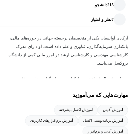
215
دانشجو
7
نظر و امتیاز
آرکادی آوانسیان یکی از متخصصان برجسته جهانی در حوزه‌های مالی،
بانکداری سرمایه‌گذاری، فناوری و علم داده است. او دارای مدرک
کارشناسی مهندسی و کارشناسی ارشد در امور مالی کمی از دانشگاه
بروکسل می‌باشد.
در طول ۸ سال فعالیتش در بانکداری سرمایه‌گذاری، نقش مؤثری در
توسعه ده‌ها شاخص سرمایه‌گذاری داشته که از طریق محصولات
مهارت‌هایی که می‌آموزید
ساختار یافته در مؤسسات مالی بزرگی مانند Société Générale،
Goldman Sachs، Deutsche Bank و سایر بانک‌های اروپایی با موفقیت
آموزش آفیس
آموزش اکسل پیشرفته
تجاری‌سازی شده و بیش از ۱.۳ میلیارد یورو دارایی تحت مدیریت
آموزش برنامه‌نویسی اکسل
آموزش نرم‌افزارهای کاربردی
داشته‌اند.
آموزش آی‌تی و نرم‌افزار