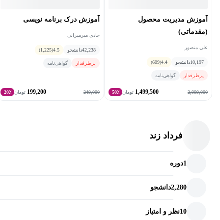
آموزش مدیریت محصول
آموزش درک برنامه نویسی
(مقدماتی)
جادی میرمیرانی
علی منصور
42,238
دانشجو
4.5
(1,225)
10,197
دانشجو
4.4
(609)
پرطرفدار
گواهی‌نامه
پرطرفدار
گواهی‌نامه
199,200
1,499,500
249,000
2,999,000
تومان
50٪
تومان
20٪
فرداد زند
1
دوره
2,280
دانشجو
10
نظر و امتیاز