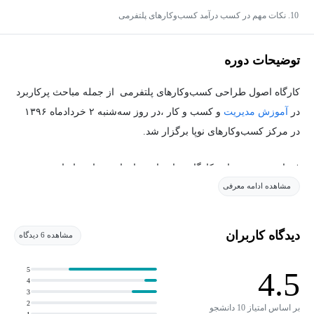
10. نکات مهم در کسب درآمد کسب‌وکارهای پلتفرمی
توضیحات دوره
کارگاه اصول طراحی کسب‌وکارهای پلتفرمی از جمله مباحث پرکاربرد
در
آموزش مدیریت
و کسب و کار ،در روز سه‌شنبه ۲ خردادماه ۱۳۹۶
در مرکز کسب‌وکارهای نوپا برگزار شد.
فرداد زند مدرس این کارگاه چهارساعته، ابتدا به مفاهیم اساسی در
مشاهده ادامه معرفی
حوزه کسب‌وکارهای پلتفرمی پرداخت و اثر شبکه‌ای را به‌عنوان
مهم‌ترین ویژگی پلتفرم تشریح کرد. در ادامه نیز ۸ استراتژی اصلی
برای راه‌اندازی کسب‌وکارهای پلتفرمی بیان کرد و به انواع مدل‌های
دیدگاه کاربران
مشاهده 6 دیدگاه
کسب درآمد در پلتفرم پرداخت. در پایان این کارگاه نیز مبحث مهم
دیگری به اسم درجه آزادی پلتفرم یا میزان باز و بسته بودن آن
5
4.5
4
موردبحث و بررسی قرار گرفت.
3
2
بر اساس امتیاز 10 دانشجو