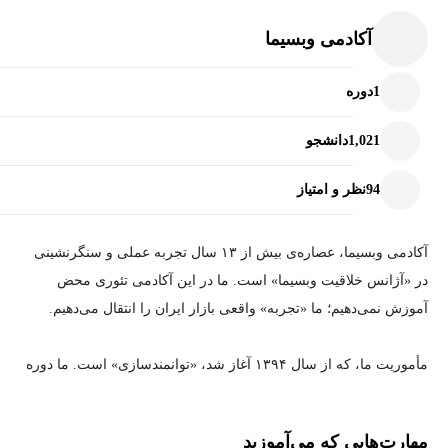
امروز، رسالت اصلی من «توانمندسازی» است.
در این فصل استراتژی‌های جذاب‌سازی عنوان و تصویر محصول،
آکادمی وبسیما
مهندسی قیمت‌گذاری اولیه، و تکنیک‌های خلاقانه‌ای را یاد می‌گیریم که
خود را متعهد می‌دانم که از طریق آموزش‌های کاربردی و منتورینگ،
باعث می‌شوند حتی با قیمتِ بالاتر از رقبا، ارزش افزوده ایجاد کرده و
1
دوره
افراد را توانمند سازم و از سوی دیگر، با ارائه مشاوره‌های سطح بالا در
انتخاب اول خریدار باشیم. همچنین ترفندهای تسخیر جایگاه‌های برتر در
زمینه سئو و استراتژی دیجیتال، به کسب‌وکارها برای رسیدن به رشدی
نتایج جستجو و نحوه دیده شدن را بررسی خواهیم کرد.
1,021
دانشجو
پایدار کمک کنم.
94
نظر و امتیاز
در نهایت، در قدم چهارم به سراغ مدیریت بودجه، ابزارهای اختصاصی
ترب و تحلیل داده‌ها می‌رویم.
آکادمی وبسیما، عصاره‌ی بیش از ۱۳ سال تجربه عملی و سنگرنشینی
این رسالت را به عنوان بنیان‌گذار و مدرس ارشد «آکادمی وبسیما»
آموزش حرفه‌ای کار با پنل فروشندگان، استراتژی‌های تعیین قیمتِ
در «آژانس خلاقیت وبسیما» است. ما در این آکادمی تئوری محض
(باسابقه‌ترین و معتبرترین آکادمی سئوی ایران) جامه عمل پوشانده‌ام.
کلیک (بیدینگ) برای محصولات مختلف و استفاده از ابزارهای پنل برای
آموزش نمی‌دهیم؛ ما «تجربه» واقعی بازار ایران را انتقال می‌دهیم.
از سال ۱۳۹۴، این افتخار را داشته‌ام که شخصاً راهنما و منتور بیش از
جلوگیری از هدررفت سرمایه را می‌آموزیم.
۵۰۰۰ متخصص باشم و به آن‌ها در ساختن یک مسیر شغلی موفق کمک
مأموریت ما، که از سال ۱۳۹۴ آغاز شد، «توانمندسازی» است. ما دوره
کنم.
یاد می‌گیریم چگونه با بررسی گزارش‌ها، محصولاتِ پول‌ساز را
نمی‌فروشیم، متخصص می‌سازیم. به همین دلیل است که تا امروز
شناسایی کنیم، جلوی کلیک‌های بدون خرید را بگیریم و با تحلیل مستمر،
افتخار مربیگری و منتورشیپ بیش از ۵,۰۰۰ متخصص را داشته‌ایم که
سودآوری کمپین‌ها را به حداکثر برسانیم. تسلط بر این تکنیک‌ها و
مهارت‌هایی که می‌آموزید