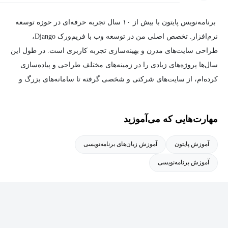
برنامه‌نویس پایتون با بیش از ۱۰ سال تجربه حرفه‌ای در حوزه توسعه
نرم‌افزار. تخصص اصلی من در توسعه وب با فریم‌ورک Django،
طراحی سایت‌های مدرن و بهینه‌سازی تجربه کاربری است. در طول این
سال‌ها پروژه‌های زیادی را در زمینه‌های مختلف طراحی و پیاده‌سازی
کرده‌ام، از سایت‌های شرکتی و شخصی گرفته تا سامانه‌های بزرگ و
پیچیده‌ی تحت وب.
مهارت‌هایی که می‌آموزید
علاوه بر تجربه فنی، سابقه‌ی تدریس در دانشگاه و همکاری با مؤسسات
آموزشی معتبر را نیز دارم. همواره تلاش کرده‌ام مفاهیم برنامه‌نویسی
آموزش پایتون
آموزش زبان‌های برنامه‌نویسی
و توسعه وب را به شکلی ساده، کاربردی و پروژه‌محور آموزش دهم تا
آموزش برنامه‌نویسی
یادگیری برای علاقه‌مندان لذت‌بخش و مؤثر باشد.
هدف من، ترکیب دانش فنی با تجربه‌ی آموزشی است تا هم پروژه‌های
باکیفیت تولید کنم و هم به دیگران در مسیر یادگیری و رشدشان کمک
کنم.