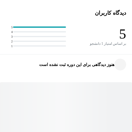
برنامه‌نویسی، با مفاهیم اولیه و اصولی پایتون آشنا خواهید شد و
قدم‌به‌قدم با ساختارها و ابزارهای اصلی این زبان پرکاربرد کار خواهید
دیدگاه کاربران
کرد.
5
5
4
در پایان این دوره، شما قادر خواهید بود:
3
2
بر اساس امتیاز 1 دانشجو
1
کدهای ساده و کاربردی در پایتون بنویسید
مسائل ابتدایی الگوریتمی را حل کنید
هنوز دیدگاهی برای این دوره ثبت نشده است
با مفاهیم مهمی مثل متغیرها، حلقه‌ها، شرط‌ها، توابع، لیست‌ها و
دیکشنری‌ها کار کنید
برنامه‌های کوچک و جالبی مثل ماشین‌حساب، بازی حدس عدد،
مدیریت لیست کارها و ... را پیاده‌سازی کنید
مقدمات برنامه‌نویسی شیءگرا را درک کنید و آماده‌ی ورود به
دوره‌های پیشرفته‌تر شوید
این دوره برای چه کسانی مناسب است؟