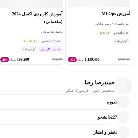
آموزش MLOps
آموزش کاربردی اکسل 2024
(مقدماتی)
رضا محمودی • زینب صادقی
محمدرضا صالحی
509
دانشجو
3.3
(23)
14,620
دانشجو
4.7
(1,247)
گواهی‌نامه
محبوب کاربران
گواهی‌نامه
199,200
1,139,400
249,000
1,899,000
تومان
40٪
تومان
20٪
حمیدرضا رضا
متخصص پایتون . فریمورک جنگو
1
دوره
227
دانشجو
1
نظر و امتیاز