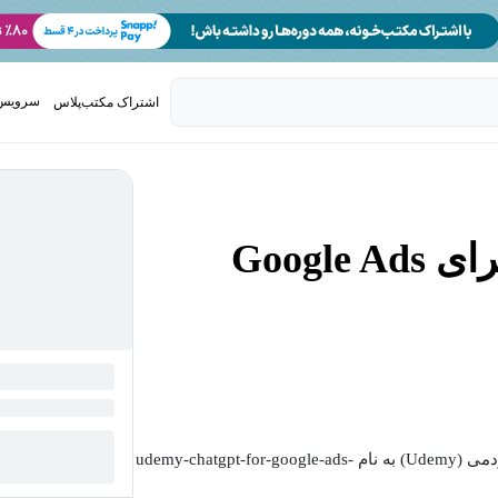
سرویس 
اشتراک مکتب‌پلاس
تدریس ک
مسترکلاس ChatGPT برای Google Ads
در این دوره عملی و کاربردی که از دوره های آموزشی یودمی (Udemy) به نام udemy-chatgpt-for-google-ads-