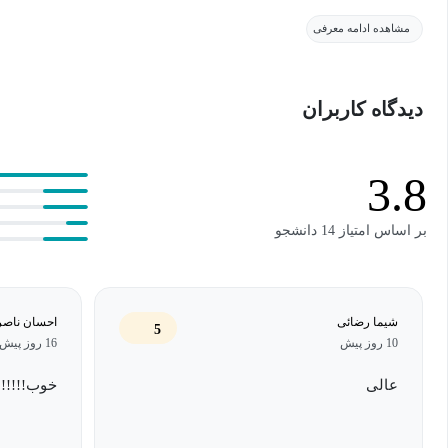
مشاهده ادامه معرفی
این دوره همان مسیری است که هوش مصنوعی با بازاریابی دیجیتال روب
تبلیغات PPC شما می‌سازد.
دیدگاه کاربران
در این دوره چه می‌آموزید؟
3.8
با ChatGPT، دستیار جدید Google Ads خود آشنا می‌شوید
بر اساس امتیاز 14 دانشجو
کشف می‌کنید هوش مصنوعی چطور بازاریابی دیجیتال را تغییر م
ترفندهای واقعی ChatGPT را می‌بینید: از ساخت تیترهای جذاب تا توضیحات غیرقابل انکار
شیما رضائی
احسان ناصر
یاد می‌گیرید چطور متن‌های معمولی را به کپی‌رایتینگ جادویی تبد
5
10 روز پیش
16 روز پیش
می‌بینید چطور ChatGPT و Google Ads مثل یک تیم ابرقهرمانی کنار هم کار می‌کنند
عالی
خوب!!!!!
متوجه می‌شوید چرا پرامپت‌های هوش مصنوعی سلاح مخفی شم