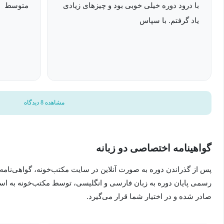
با درود دوره خیلی خوبی بود و چیزهای زیادی
متوسط
بلاگرها
یاد گرفتم. با سپاس
بازاریابان دیجیتال
بازاریابان افیلیـیت
صاحبان کسب‌وکار
هر کسی که می‌خواهد بازی Google Ads خود را ارتقا دهد و نرخ تبدیل را بالا ببرد
مشاهده 8 دیدگاه
گواهینامه اختصاصی دو زبانه
پس از گذراندن دوره به صورت آنلاین در سایت مکتب‌خونه، گواهی‌نامه
رسمی پایان دوره به زبان فارسی و انگلیسی، توسط مکتب‌خونه به ا
صادر شده و در اختیار شما قرار می‌گیرد.