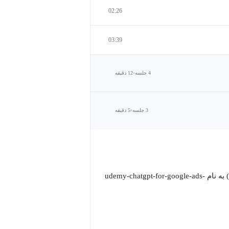
02:26
03:39
4 جلسه
12 دقیقه
3 جلسه
5 دقیقه
در این دوره عملی و کاربردی که از دوره‌های آموزشی یودمی (Udemy) به نام udemy-chatgpt-for-google-ads-