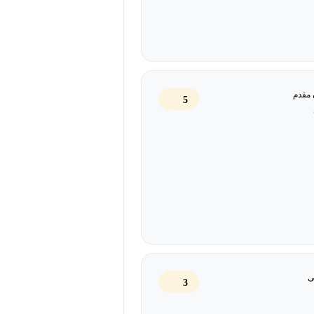
 مقدم
5
یاد می‌گیرید چطور محدودیت کاراکتری Google Adwords را برای تیترها و توضیحات تبلیغات خود با ChatGPT
ثبت‌نام کن!
ی
3