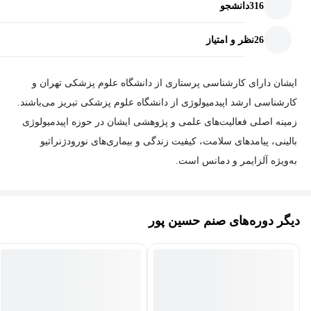
جداول و نمودارهای استاندارد را برای مقالات علمی، گزارش‌ها و
316
دانشجو
پایان‌نامه‌های خود طراحی کنید.
26
نظر و امتیاز
آزمون‌های آماری مانند t-test، ANOVA، و آزمون‌های ناپارامتری را
به‌طور مستقل انجام دهید.
ایشان دارای کارشناسی پرستاری از دانشگاه علوم پزشکی تهران و
با استفاده از تمرین‌های عملی و سناریوهای علمی، آموخته‌های خود
کارشناسی ارشد اپیدمیولوژی از دانشگاه علوم پزشکی تبریز می‌باشند.
را به مرحله عمل برسانید و داده‌های خود را تحلیل کنید.
زمینه اصلی فعالیت‌های علمی و پژوهشی ایشان در حوزه اپیدمیولوژی
بالینی، پیامدهای سلامت، کیفیت زندگی و بیماری‌های نورودژنراتیو
این دوره، مناسب تمامی پژوهشگران، دانشجویان در تمامی مقاطع و
به‌ویژه آلزایمر و دمانس است.
افرادی که با داده‌ها سر و کار دارند می‌باشد. اگر شما به دنبال یک
آموزش جامع، کاربردی و عملی برای تحلیل داده‌های خود هستید، این
از جمله مهارت‌های تخصصی ایشان می‌توان به طراحی و اجرای
دوره می‌تواند بهترین انتخاب برای شما باشد.
مطالعات تحلیل داده‌های پزشکی و سلامت، تفسیر نتایج آماری، محاسبه
دیگر دوره‌های صنم حسین پور
حجم نمونه، و نگارش علمی مقالات پژوهشی اشاره کرد. ایشان تسلط
نکات برجسته دوره:
کامل بر تحلیل‌های آماری با استفاده از نرم‌افزار SPSS و STATA و
تحلیل‌داده کیفی با نرم‌افزار MAXQDA داشته و با مفاهیم آمار زیستی،
مفاهیم به زبان ساده و بدون فرمول‌های پیچیده
رگرسیون، تحلیل بقا، و روش‌های متاآنالیز آشنایی عملی دارند.
تمرینات مرحله به مرحله برای درک بهتر مطالب