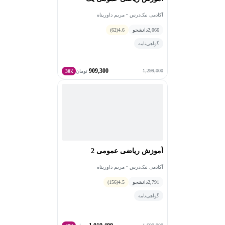
آکادمی نیک‌درس • مریم داورپناه
2,066
دانشجو
4.6
(62)
گواهی‌نامه
909,300
1,299,000
تومان
30٪
آموزش ریاضی عمومی 2
آکادمی نیک‌درس • مریم داورپناه
2,791
دانشجو
4.5
(156)
گواهی‌نامه