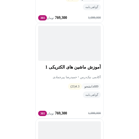
گواهی‌نامه
769,300
1,099,000
تومان
30٪
آموزش ماشین های الکتریکی 1
آکادمی نیک‌درس • حمیدرضا پیرجمادی
689
دانشجو
4.3
(25)
گواهی‌نامه
769,300
1,099,000
تومان
30٪