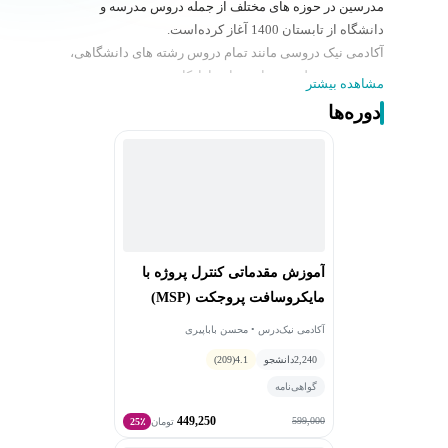
مدرسین در حوزه های مختلف از جمله دروس مدرسه و
دانشگاه از تابستان 1400 آغاز کرده‌است.
آکادمی نیک دروسی مانند تمام دروس رشته های دانشگاهی،
دروس حوزه علمیه، مهارت های بازارکار، هنر، صنعت،
مشاهده بیشتر
آشپزی، نرم افزارهای کاربردی و... را با کیفتی مطلوب ارائه
دوره‌ها
می‌دهد.
تلاش شبانه روزی اعضا آکادمی نیک درس جهت ارائه خدمات
آموزش با کیفیت مطلوب، با قیمتی پایین جهت پیش برد
اهداف از قبل تعیین شده از جمله تحقق عدالت آموزشی،
دسترسی آسان و با کیفیت به آموزش های متنوع در زمینه
های گوناگون برای اقشار مختلف جامعه در استان ها، شهرها
و روستاها و حتی در مناطق کمتر برخوردار می باشد.
آموزش مقدماتی کنترل پروژه با
مایکروسافت پروجکت (MSP)
آکادمی نیک‌درس • محسن باباپیری
2,240
دانشجو
4.1
(209)
گواهی‌نامه
449,250
599,000
تومان
25٪