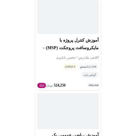
آموزش کنترل پروژه با
مایکروسافت پروجکت (MSP) -
پیشرفته
آکادمی نیک‌درس • محسن باباپیری
1,544
دانشجو
3.9
(100)
گواهی‌نامه
524,250
699,000
تومان
25٪
آموزش ریاضی عمومی یک