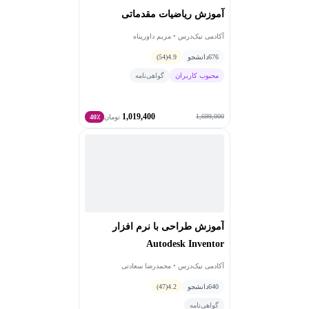
آموزش ریاضیات مقدماتی
آکادمی نیک‌درس • مریم داورپناه
676
دانشجو
4.9
(54)
محبوب کاربران
گواهی‌نامه
1,019,400
1,699,000
تومان
40٪
آموزش طراحی با نرم افزار
Autodesk Inventor
آکادمی نیک‌درس • محمدرضا سعادتی
640
دانشجو
4.2
(47)
گواهی‌نامه