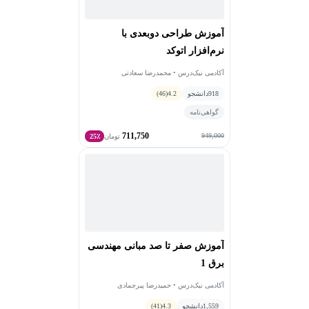
آموزش طراحی دوبعدی با
نرم‌افزار اتوکد
آکادمی نیک‌درس • محمدرضا سعادتی
918
دانشجو
4.2
(46)
گواهی‌نامه
711,750
949,000
تومان
25٪
آموزش صفر تا صد مبانی مهندسی
برق 1
آکادمی نیک‌درس • حمیدرضا پیرجمادی
1,559
دانشجو
4.3
(41)