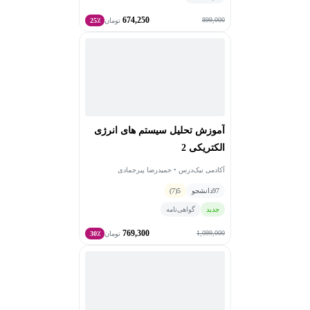
674,250
899,000
تومان
25٪
آموزش تحلیل سیستم های انرژی
الکتریکی 2
آکادمی نیک‌درس • حمیدرضا پیرجمادی
97
دانشجو
5
(7)
جدید
گواهی‌نامه
769,300
1,099,000
تومان
30٪