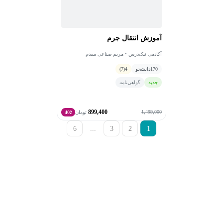
آموزش انتقال جرم
آکادمی نیک‌درس • مریم صناعی مقدم
170
دانشجو
4
(7)
جدید
گواهی‌نامه
899,400
1,499,000
تومان
40٪
6
...
3
2
1