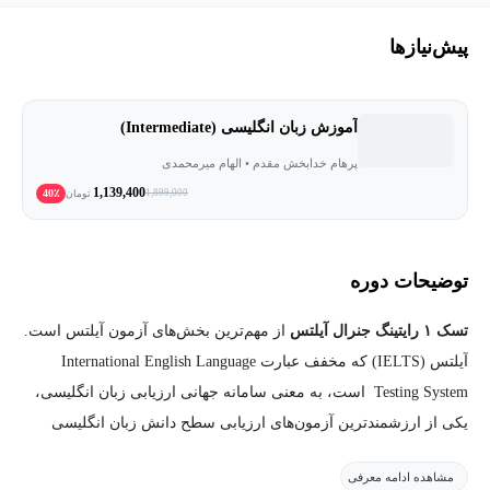
پیش‌نیاز‌ها
آموزش زبان انگلیسی (Intermediate)
پرهام خدابخش مقدم • الهام میرمحمدی
1,139,400
40٪
1,899,000
تومان
توضیحات دوره
تسک ۱‌ رایتینگ جنرال آیلتس
از مهم‌ترین بخش‌های آزمون آیلتس است.
آیلتس (IELTS) که مخفف عبارت International English Language
Testing System است، به معنی سامانه جهانی ارزیابی زبان انگلیسی،
یکی از ارزشمندترین آزمون‌های ارزیابی سطح دانش زبان انگلیسی
است. این آزمون در سراسر جهان برگزار می‌شود.
مشاهده ادامه معرفی