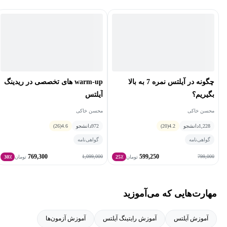
بخشی از فعالیت‌های ایشان در طول این ۱۹ سال:
موسسه شکوه (مدرس دوره ی IELTS,TOEFL,GRE)
موسسه آموزش عالی آزاد هرمزان (مدیر آموزش و مدرس دوره‌های
IELTS , TOEFL)
چگونه در آیلتس نمره 7 به بالا
warm-up های تخصصی در ریدینگ
موسسه ایران کانادا (مدیر آموزش و مدرس دوره‌های IELTS ,
بگیریم؟
آیلتس
TOEFL)
محسن خاکی
محسن خاکی
1,228
دانشجو
4.2
(20)
972
دانشجو
4.6
(26)
IELTS Coach و مدرس Workshopهای تخصصی در هر چهار skill
گواهی‌نامه
گواهی‌نامه
769,300
599,250
1,099,000
799,000
تومان
25٪
تومان
30٪
و نیز سوابق همکاری با:
شرکت همراه اول (تدریس IELTS و Business English) در سطح
مهارت‌هایی که می‌آموزید
مدیرعامل و هیأت مدیره
آموزش آیلتس
آموزش رایتینگ آیلتس
آموزش آزمون‌ها