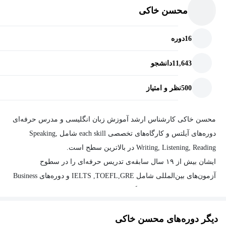
سوال) به یک میزان پوشش داده شود.
محسن خاکی
۶- نامه نوشته شده دارای سازماندهی بوده و ایده‌ها از نظم منطقی لازم
16
دوره
برخوردار باشند.
11,643
دانشجو
۷- لغات متناسب با موضوع داده شده به کار گرفته شود.
500
نظر و امتیاز
۸- ساختارهای گرامری Complex به صورت صحیح و روان استفاده
شوند.
محسن خاکی کارشناس ارشد آموزش زبان انگلیسی و مدرس حرفه‌ای
دوره‌های آیلتس و کارگاه‌های تخصصی each skill شامل Speaking,
Writing, Listening, Reading در بالاترین سطح است.
ایشان بیش از ۱۹ سال سابقه‌ی تدریس حرفه‌ای را در سطوح
آزمون‌های بین‌المللی شامل IELTS ,TOEFL,GRE و دوره‌های Business
English در موسسات، دانشگاه‌ها و سازمان‌های مختلف در کارنامه‌ی
خود دارد.
دیگر دوره‌های محسن خاکی