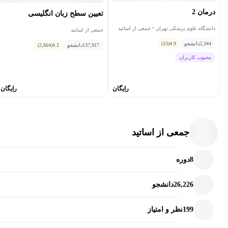
درمان 2
تعیین سطح زبان انگلیسی
دانشگاه علوم پزشکی تهران • جمعی از اساتید
جمعی از اساتید
2,344
دانشجو
4.9
(13)
137,917
دانشجو
4.2
(2,664)
محبوب کاربران
رایگان
رایگان
جمعی از اساتید
8
دوره
26,226
دانشجو
199
نظر و امتیاز