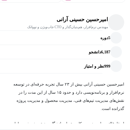
مدیریت Release و Deployment با تکنیک‌های پیشرفته و کم‌ریسک
آمادگی برای Incident و یادگیری از آن با Postmortem، RPO، RTO و
امیرحسین حسینی آرانی
بکاپ
مهندس نرم‌افزار، هم‌بنیان‌گذار و CTO جاب‌ویژن و نوواتک
رشد اعضای تیم، برگزاری جلسه 1:1، تفویض اختیار و مدیریت
گفت‌وگوهای سخت
5
دوره
توضیح مسائل فنی به مدیران و ذی‌نفعان غیرفنی به زبان ساده و
6,187
دانشجو
تصمیم‌ساز
999
نظر و امتیاز
تصمیم‌گیری واقع‌بینانه درباره استفاده از AI در محصول نرم‌افزاری،
بدون هیجان‌زدگی
امیرحسین حسینی آرانی بیش از ۲۳ سال تجربه حرفه‌ای در توسعه
ویژگی متمایز این دوره
نرم‌افزار و برنامه‌نویسی دارد و حدود ۱۵ سال از این مدت را در
نقش‌های مدیریت تیم‌های فنی، مدیریت محصول و مدیریت پروژه
مزیت اصلی این دوره، نگاه عملی و واقعی به نقش Tech Lead است.
گذرانده است.
در این دوره فقط درباره مدیریت تیم یا فقط درباره جزئیات فنی صحبت
او فارغ‌التحصیل مهندسی کامپیوتر از دانشگاه صنعتی شریف و دارای
نمی‌شود. تمرکز اصلی روی موقعیت‌هایی است که یک رهبر فنی در کار