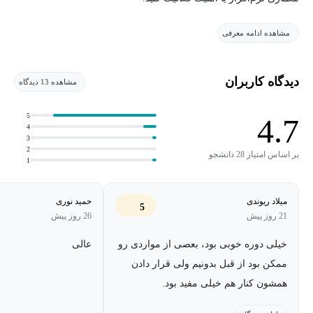
مشاهده ادامه معرفی
با این حال، چون تمرکز دوره روی Technical Leadership در تیم‌های
توسعه نرم‌افزار است و بخشی از مثال‌ها از فضای برنامه‌نویسی و
تیم‌های توسعه نرم‌افزار می‌آید، این دوره برای توسعه‌دهندگان کمی
دیدگاه کاربران
مشاهده 13 دیدگاه
کاربردی‌تر خواهد بود.
5
4.7
4
بسیاری از نیروهای فنی وقتی به سطح Senior می‌رسند، از نظر
3
تخصصی توانمند هستند؛ اما مسیر بعدی برایشان شفاف نیست. اینکه
2
بر اساس امتیاز 28 دانشجو
1
چطور از یک نیروی فنی توانمند به یک رهبر فنی اثرگذار تبدیل شویم،
موضوعی است که معمولاً کمتر آموزش داده می‌شود.
میلاد ریوندی
حمید نوری
5
21 روز پیش
26 روز پیش
این دوره دقیقاً برای همین طراحی شده است: نشان‌دادن مسیر رشد از
Senior Developer یا متخصص فنی ارشد به Tech Lead حرفه‌ای؛
خیلی دوره خوبی بود، بعصی از مواردی رو
عالی
به‌صورت عملی، واقعی و قابل اجرا.
ممکن بود از قبل بدونیم ولی قرار دادن
همشون کنار هم خیلی مفید بود.
این دوره برای چه کسانی مناسب است؟