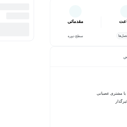
عت
مقدماتی
ل‌ها
سطح دوره
س
 با مشتری عصبانی
یرگذار