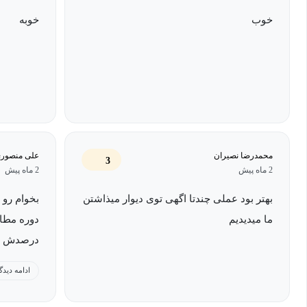
خوب
خوبه
چه تصاویری در دیوار میفروشند؟
20 تکنیک جادویی و منحصر بفرد افزایش فروش در دیوار
ترفندهای فروش در دیوار با بازدهی بالا که به شما نمی‌گویند!
فرمول تکرار موفقیت در دیوار+ 2 ابزار پیشنهادی و منحصربفرد
زمان های طلایی درج آگهی
محمدرضا نصیران
علی منصوری
3
چرا آگهی من زنگ خور ندارد؟
2 ماه پیش
2 ماه پیش
کدام شهرها آگهی بزنیم تا سریعتر نتیجه بگیریم؟
بهتر بود عملی چندتا اگهی توی دیوار میذاشتن
ما میدیدیم
3 راز تبدیل چت دیوار به پول نقد
درصدش تب
نکات طلایی قیمت گذاری در دیوار
ادامه دیدگ
اگر مشتری گفت “قیمت گران است” چکار کنم؟