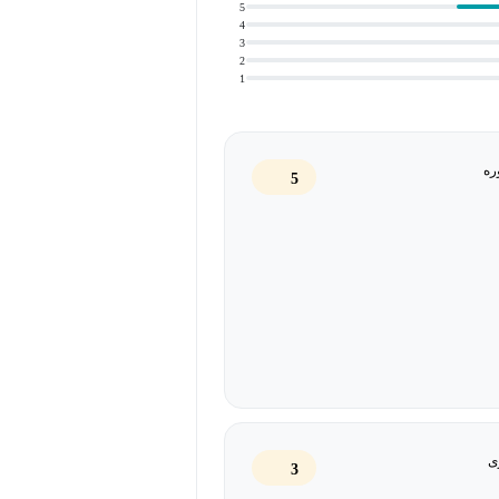
5
4
نتیجه دلخواه دست پیدا نکرده‌اید، حتماً
3
2
1
ره
5
ی
3