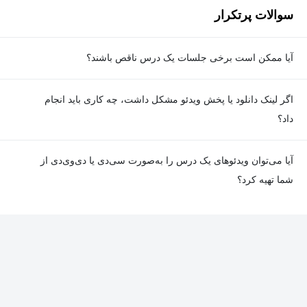
سوالات پرتکرار
آیا ممکن است برخی جلسات یک درس ناقص باشند؟
معمولا تمامی جلسات هر درس به‌طور کامل ضبط می‌شوند؛ اما گاهی
اگر لینک دانلود یا پخش ویدئو مشکل داشت، چه کاری باید انجام
به دلیل برخی ناهماهنگی‌ها ممکن است یک یا چند جلسه ضبط نشده
داد؟
باشد. جزئیات این موارد در توضیحات هر درس درج شده است.
در صورت مواجهه با هرگونه مشکل در دانلود یا پخش ویدئو، می‌توانید
آیا می‌توان ویدئوهای یک درس را به‌صورت سی‌دی یا دی‌وی‌دی از
از طریق صفحه ارتباط با ما اطلاع دهید تا تیم پشتیبانی به‌سرعت مشکل
شما تهیه کرد؟
را بررسی و رفع کند.
در حال حاضر امکان ارسال دروس به‌صورت سی‌دی یا دی‌وی‌دی وجود
ندارد و همه محتواها به شکل آنلاین ارائه می‌شوند.