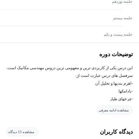
جلسه نوزدهم
جلسه بيستم
جلسه بيست و يكم
توضیحات دوره
این درس یکی از کاربردی ترین و مفهومی ترین دروس مهندسی مکانیک است.
سرفصل های درس عبارت است از:
-اهرم بنديها و تحليل آن
-بادامكها
-چرخهاي طيار
-چرخ دنده ها
مشاهده ادامه معرفی
-توازن سيستمهاي دوار
-توازن سيستمهاي رفت و برگشتي
-اثرات ژيرسكوپي
دیدگاه کاربران
مشاهده 15 دیدگاه
-نيروها و گشتاورها