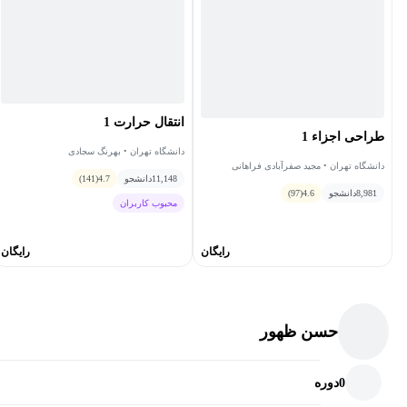
انتقال حرارت 1
طراحی اجزاء 1
دانشگاه تهران • بهرنگ سجادی
دانشگاه تهران • مجید صفرآبادی فراهانی
11,148
دانشجو
4.7
(141)
8,981
دانشجو
4.6
(97)
محبوب کاربران
رایگان
رایگان
حسن ظهور
0
دوره