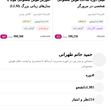
شخصی در مرورگر
مدل‌های زبانی بزرگ (LLM)
علیرضا اخوان‌پور
علیرضا اخوان‌پور • کلاس ویژن
2,406
دانشجو
4.6
(48)
5,114
دانشجو
4.7
(307)
محبوب کاربران
گواهی‌نامه
پرطرفدار
گواهی‌نامه
999,500
599,250
1,999,000
799,000
تومان
25٪
تومان
50٪
حمید حاتم طهرانی
مشاور و مدرس در حوزه مدیریت ارتباط با مشتری و ایجنت های هوش
مصنوعی
8
دوره
1,981
دانشجو
214
نظر و امتیاز