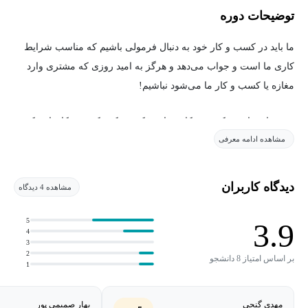
توضیحات دوره
ما باید در کسب و کار خود به دنبال فرمولی باشیم که مناسب شرایط
کاری ما است و جواب می‌دهد و هرگز به امید روزی که مشتری وارد
مغازه یا کسب و کار ما می‌شود نباشیم!
برخی از صاحبین کسب و کار به این فکر می‌کنند که همه کارهایی که
مشاهده ادامه معرفی
باید انجام می‌دادم رو به خوبی انجام دادم.
یعنی بهترین مغازه یا فروشگاه اینترنتی رو راه اندازی کرده‌ام با بهترین
دیدگاه کاربران
مشاهده 4 دیدگاه
طراحی و دکوراسیون و عکاسی و …
5
3.9
و به امید اینکه مشتریان از درب مغازه یا فروشگاه اینترنتی آنها وارد
4
3
شوند و خرید کنند، مدت‌ها می‌نشینند و دست روی دست می‌گذارند. اما
2
بر اساس امتیاز 8 دانشجو
1
هیچ خبری نمی‌شود و دریغ از حتی یک مشتری!
مهدی گنجی
بهار صمیمی پور