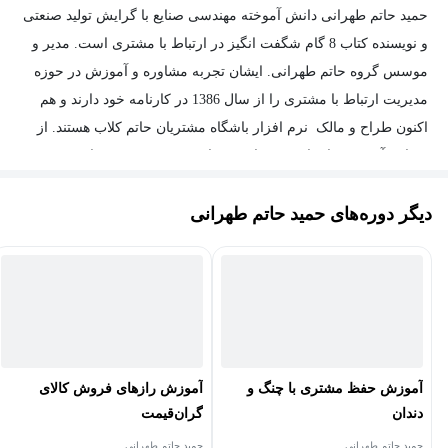
حمید حاتم طهرانی دانش آموخته مهندسی صنایع با گرایش تولید صنعتی
و نویسنده کتاب 8 گام شگفت انگیز در ارتباط با مشتری است. مدیر و
موسس گروه حاتم طهرانی. ایشان تجربه مشاوره و آموزش در حوزه
مدیریت ارتباط با مشتری را از سال 1386 در کارنامه خود دارند و هم
اکنون طراح و مالک نرم افزار باشگاه مشتریان حاتم کلاب هستند. از
سوابق آموزشی ایشان می توان به سابقه تدریس در بیش از 200 دوره
و کارگاه آموزشی در زمینه های مدیریت ارتباط با مشتری، مهارت های
دیگر دوره‌های حمید حاتم طهرانی
مکالمه تلفنی، افزایش فروش و … و برگزاری بیش از 100 وبینار اشاره
نمود. ایشان مدرس مورد تایید Equal Assurance استرالیا دارای اکردیت
از JAS-ANZ و مدرس و مشاور مورد تایید Oxford Cert Universal
هستند.
دوره های ساخت ایجنت هوش مصنوعی با n8n و make از
پرطرفدارترین دوره های ایشان هستند که با مراجعه به سایت شخصی
ایشان میتوانید آن را تهیه کنید.
آموزش حفظ مشتری با چنگ و
آموزش رازهای فروش کالای
دندان
گران‌قیمت
حمید حاتم طهرانی
حمید حاتم طهرانی