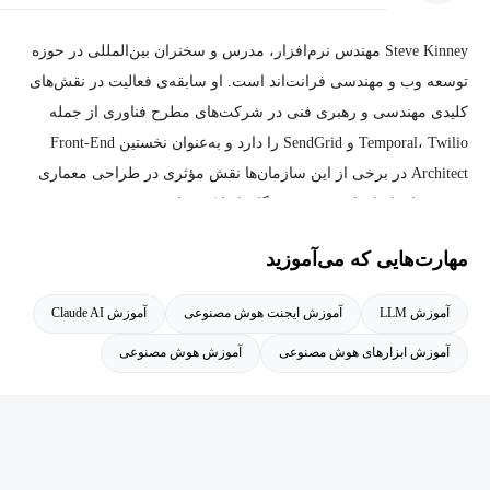
Steve Kinney مهندس نرم‌افزار، مدرس و سخنران بین‌المللی در حوزه
توسعه وب و مهندسی فرانت‌اند است. او سابقه‌ی فعالیت در نقش‌های
کلیدی مهندسی و رهبری فنی در شرکت‌های مطرح فناوری از جمله
Temporal، Twilio و SendGrid را دارد و به‌عنوان نخستین Front-End
Architect در برخی از این سازمان‌ها نقش مؤثری در طراحی معماری
سیستم‌ها و ابزارهای توسعه‌دهندگان ایفا کرده است.
مهارت‌هایی که می‌آموزید
استیو کینی پیش از ورود به صنعت نرم‌افزار، در حوزه آموزش عمومی
فعالیت داشته و تجربه تدریس در مدارس دولتی نیویورک را در کارنامه
آموزش LLM
آموزش ایجنت هوش مصنوعی
آموزش Claude AI
خود دارد. او همچنین بنیان‌گذار برنامه‌های آموزشی Front-End
آموزش ابزارهای هوش مصنوعی
آموزش هوش مصنوعی
Engineering در Turing School of Software & Design بوده و نقش
مهمی در آموزش و تربیت توسعه‌دهندگان حرفه‌ای ایفا کرده است.
از دیگر فعالیت‌های علمی و حرفه‌ای او می‌توان به تألیف کتاب Electron
in Action، سخنرانی در کنفرانس‌های معتبر بین‌المللی مانند JSConf و