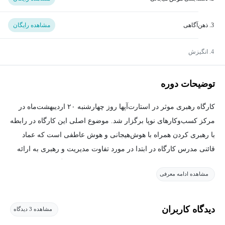
3. ذهن‌آگاهی
مشاهده رایگان
4. انگیزش
توضیحات دوره
کارگاه رهبری موثر در استارت‌آپ‎ها روز چهارشنبه ۲۰ اردیبهشت‌ماه در
مرکز کسب‌وکارهای نوپا برگزار ‌شد. موضوع اصلی این کارگاه در رابطه
با رهبری کردن همراه با هوش‌هیجانی ‌‌و هوش عاطفی است که عماد
قائنی مدرس کارگاه در ابتدا در مورد تفاوت مدیریت و رهبری به ارائه
توضیح پرداخت. سپس در مورد هوش هیجانی، ایجاد انگیزه در فرد
مشاهده ادامه معرفی
توضیحاتی ارائه داد.
کلیت این دوره بحث search inside yourself است. search inside yourself
دیدگاه کاربران
مشاهده 3 دیدگاه
یک دوره دو روزه است که توسط شرکت گوگل طراحی شده است که