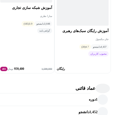
آموزش شبکه سازی تجاری
سارا نظری
3,648
دانشجو
3.9
(185)
آموزش رایگان سبک‌های رهبری
گواهی‌نامه
جان مکسول
4,437
دانشجو
4.7
(28)
محبوب کاربران
رایگان
959,400
1,599,000
تومان
40٪
عماد قائنی
1
دوره
1,452
دانشجو