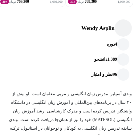
769,300
769,300
1,099,000
1,099,000
تومان
30٪
تومان
30٪
Wendy Asplin
4
دوره
1,389
دانشجو
96
نظر و امتیاز
وندی اَسپلین مدرس زبان انگلیسی و مربی معلمان است. او بیش از
۲۰ سال در برنامه‌های بین‌المللی و آموزش زبان انگلیسی در دانشگاه
واشنگتن تدریس کرده است و مدرک کارشناسی ارشد آموزش زبان
انگلیسی (MATESOL) خود را نیز از همان‌جا دریافت کرده است. وندی
سابقه تدریس زبان انگلیسی به کودکان و نوجوانان در استانبول، ترکیه
را دارد؛ شهری که آن را خانه دوم خود می‌داند. او در منطقه سیاتل