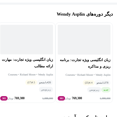
بزرگ شده، اما همچنان علاقه زیادی به سفر، کشف فرهنگ‌های
دیگر دوره‌های Wendy Asplin
گوناگون و آشنایی با مکان‌های جدید دارد.
زبان انگلیسی ویژه تجارت: مهارت
زبان انگلیسی ویژه تجارت: برنامه
ارائه‌ مطالب
ریزی و مذاکره
Coursera • Richard Moore • Wendy Asplin
Coursera • Richard Moore • Wendy Asplin
426
دانشجو
4.5
(17)
378
دانشجو
4.4
(25)
زیرنویس
جدید
زیرنویس
769,300
769,300
1,099,000
1,099,000
تومان
30٪
تومان
30٪