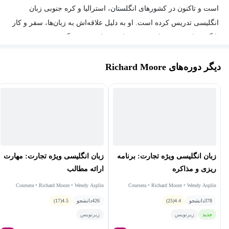
است و تاکنون در کشورهای انگلستان، استرالیا و کره جنوبی زبان
انگلیسی تدریس کرده است. او به دلیل علاقه‌اش به زبان‌ها، سفر و کار
با گروه‌های متنوعی از مردم سراسر جهان، تصمیم گرفت به حرفه
آموزش زبان انگلیسی وارد شود.
دیگر دوره‌های Richard Moore
زبان انگلیسی ویژه تجارت: مهارت
زبان انگلیسی ویژه تجارت: برنامه
ارائه‌ مطالب
ریزی و مذاکره
Coursera • Richard Moore • Wendy Asplin
Coursera • Richard Moore • Wendy Asplin
426
دانشجو
4.5
(17)
378
دانشجو
4.4
(25)
زیرنویس
جدید
زیرنویس