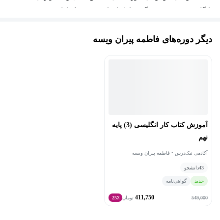
انگلیسی، در دروس دیگر مقاطع ابتدایی، متوسطه اول و دوم نیز به
مدت 4 سال سابقه تدریس داشته اند.
دیگر دوره‌های فاطمه پیران ویسه
ایشان در زمینه ترجمه غیررسمی شامل انواع متون دانشگاهی و مقالات
در کلیه رشته های دانشگاهی نیز 3 سال سابقه فعالیت دارند.
کارشناسی ارشد حقوق – حقوق عمومی (دانشگاه علوم تحقیقات
فارس)
آموزش کتاب کار انگلیسی (3) پایه
نهم
آکادمی نیک‌درس • فاطمه پیران ویسه
43
دانشجو
جدید
گواهی‌نامه
411,750
549,000
تومان
25٪