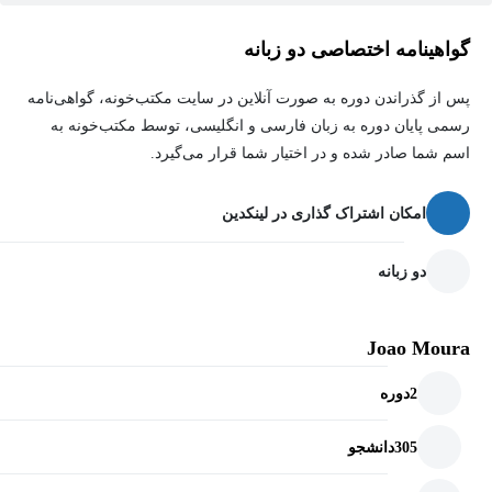
✅
یادگیری پیشرفته‌ترین تکنیک‌های هوش مصنوعی:
با سیستم‌های
گواهینامه اختصاصی دو زبانه
چندایجنتی آشنا می‌شوید؛ جایی که ایجنت‌های هوشمند وظایف را تقسیم
می‌کنند، با هم مشورت می‌کنند و به نتایج بهتری دست می‌یابند.
پس از گذراندن دوره به صورت آنلاین در سایت مکتب‌خونه، گواهی‌نامه
رسمی پایان دوره به زبان فارسی و انگلیسی، توسط مکتب‌خونه به
✅
تسلط بر CrewAI:
کامل‌ترین فریم‌ورک متن‌باز برای ساخت
اسم شما صادر شده و در اختیار شما قرار می‌گیرد.
سیستم‌های چندایجنتی را یاد می‌گیرید و توانایی خود را در خلق
پروژه‌های نوآورانه افزایش می‌دهید.
امکان اشتراک گذاری در لینکدین
✅
ساخت خودکارسازی‌های قدرتمند:
از انجام تحقیقات پیچیده بازار
دو زبانه
گرفته تا تولید محتوای تخصصی و مدیریت پروژه‌های خودکار، هر آنچه را
تصور کنید با این دوره می‌توانید بسازید.
Joao Moura
✅
افزایش بهره‌وری و نوآوری:
ابزارهایی را می‌آموزید که به شما
2
دوره
امکان می‌دهند وظایف تکراری را حذف کرده و بر خلاقیت و
تصمیم‌گیری‌های استراتژیک تمرکز کنید.
305
دانشجو