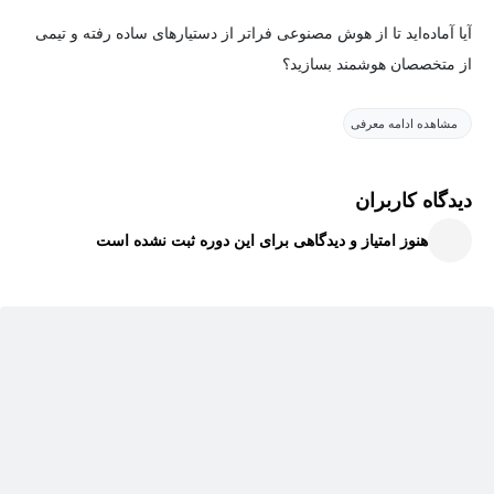
آیا آماده‌اید تا از هوش مصنوعی فراتر از دستیارهای ساده رفته و تیمی
از متخصصان هوشمند بسازید؟
به دوره جامع و پیشگام
«طراحی، توسعه و استقرار سیستم‌های
مشاهده ادامه معرفی
چندایجنتی با CrewAI»
که توسط
آقای João Moura
، بنیان‌گذار و
مؤسس پلتفرم CrewAI تدریس می‌شود، خوش آمدید! این دوره دروازه
دیدگاه کاربران
ورود شما به دنیای شگفت‌انگیز سیستم‌های هوش مصنوعی خودکار
هنوز امتیاز و دیدگاهی برای این دوره ثبت نشده است
(Autonomous Agents) است؛ جایی که ربات‌های هوشمند با یکدیگر
همکاری می‌کنند تا وظایف پیچیده را با سرعتی باورنکردنی و دقتی
بی‌نظیر انجام دهند. اگر در حوزه هوش مصنوعی، برنامه‌نویسی یا
اتوماسیون فعالیت می‌کنید و به دنبال ارتقای مهارت‌های خود به سطحی
کاملاً جدید هستید، این دوره برای شما طراحی شده است.
این دوره یک فرصت استثنایی است تا از یک مبتدی به یک حرفه‌ای در
زمینه هوش مصنوعی تبدیل شوید.